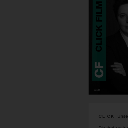
CLICK
Unse
Die drei koste