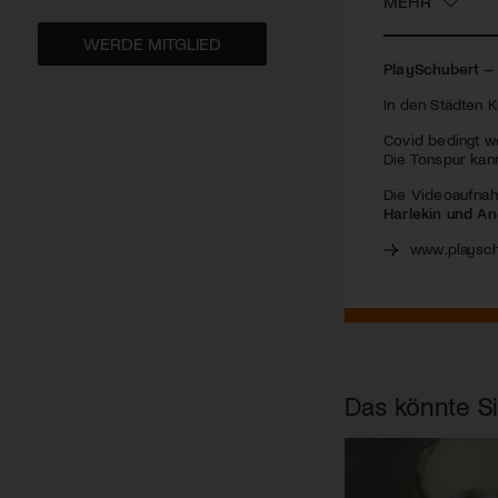
MEHR
WERDE MITGLIED
PlaySchubert –
In den Städten Kr
Covid bedingt w
Die Tonspur kan
Die Videoaufnah
Harlekin und A
www.playsch
Das könnte Si