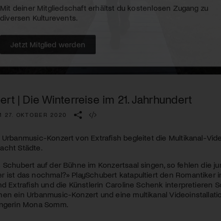
Kulturinstitution und unterstütze unsere Arbeit.
Mit deiner Mitgliedschaft erhältst du kostenlosen Zugang zu
diversen Kulturevents.
Jetzt Mitglied werden
rt | Die Winterreise im 21. Jahrhundert
M 27. OKTOBER 2020
 Urbanmusic-Konzert von Extrafish begleitet die Multikanal-Vide
acht Städte.
 Schubert auf der Bühne im Konzertsaal singen, so fehlen die 
r ist das nochmal?» PlaySchubert katapultiert den Romantiker
nd Extrafish und die Künstlerin Caroline Schenk interpretieren 
en ein Urbanmusic-Konzert und eine multikanal Videoinstallati
ängerin Mona Somm.