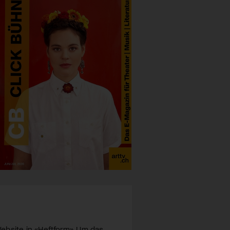
ebsite in «Heftform». Um das