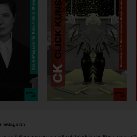
r eMagazin
nlosen Kulturmagazine von arttv.ch bündeln das Beste unsere W