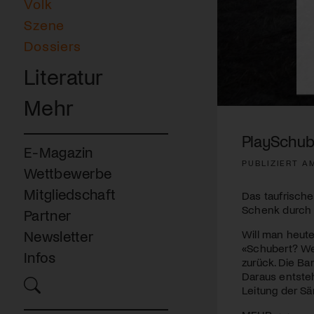
Volk
Szene
Dossiers
Literatur
Mehr
0
seconds
of
PlaySchube
3
E-Magazin
minutes,
PUBLIZIERT A
57
Wettbewerbe
seconds
Volume
90%
Mitgliedschaft
Das taufrische
Schenk durch 
Partner
Will man heute
Newsletter
«Schubert? We
Infos
zurück. Die Ba
Daraus entsteh
Leitung der S