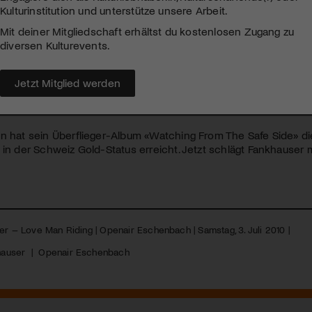
Kulturinstitution und unterstütze unsere Arbeit.
Mit deiner Mitgliedschaft erhältst du kostenlosen Zugang zu
diversen Kulturevents.
Eschenbach | Philipp Fankhauser
Jetzt Mitglied werden
 4. APRIL 2010
n hat sein Überflieger-Album «Watching From The Safe Side» di
 in der Schweiz Gold-Status erreicht. Jetzt schlägt Fankhauser
er – Love Man Riding | Openair Eschenbach | Samstag, 3. Juli 2010 |
hauser
|
Openair Eschenbach