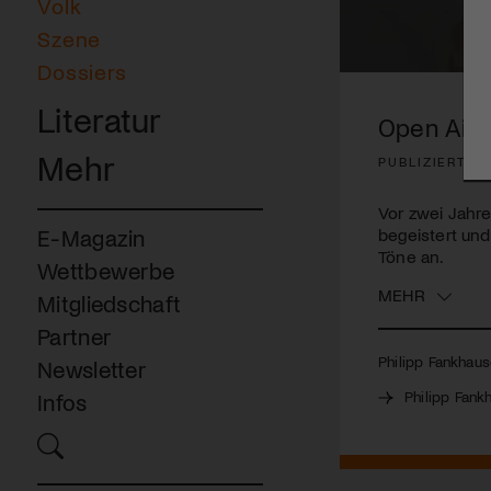
Volk
Szene
Dossiers
0
seconds
Literatur
of
Open Air 
4
minutes,
Mehr
PUBLIZIERT AM
27
seconds
Volume
90%
Vor zwei Jahre
begeistert und
E-Magazin
Töne an.
Wettbewerbe
MEHR
Mitgliedschaft
Partner
Philipp Fankhaus
Newsletter
Philipp Fank
Infos