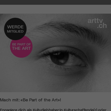
Mach mit: «Be Part of the Art»!
Engagiere dich als Kulturliebhaber:in, Kulturschaffende(r) oder