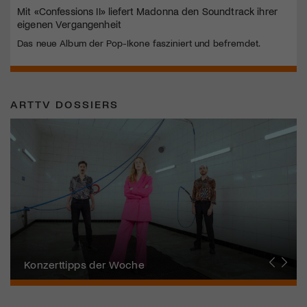
Mit «Confessions II» liefert Madonna den Soundtrack ihrer
eigenen Vergangenheit
Das neue Album der Pop-Ikone fasziniert und befremdet.
ARTTV DOSSIERS
Alpentöne
Konzerttipps der Woche
Stanser Musiktage
FONDATION SUISA
Festival da Jazz
J.S. Bach-Stiftung