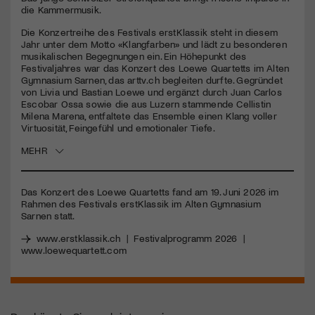
seconds
die Kammermusik.
Jetzt Mitglied werden
Die Konzertreihe des Festivals erstKlassik steht in diesem
Jahr unter dem Motto «Klangfarben» und lädt zu besonderen
musikalischen Begegnungen ein. Ein Höhepunkt des
Festivaljahres war das Konzert des Loewe Quartetts im Alten
Gymnasium Sarnen, das arttv.ch begleiten durfte. Gegründet
von Livia und Bastian Loewe und ergänzt durch Juan Carlos
Escobar Ossa sowie die aus Luzern stammende Cellistin
Milena Marena, entfaltete das Ensemble einen Klang voller
Virtuosität, Feingefühl und emotionaler Tiefe.
MEHR
Das Konzert des Loewe Quartetts fand am 19. Juni 2026 im
Rahmen des Festivals erstKlassik im Alten Gymnasium
Sarnen statt.
www.erstklassik.ch
|
Festivalprogramm 2026
|
www.loewequartett.com