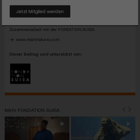
verschmelzen
Jetzt Mitglied werden
Martina Lussi
|
Musiker:innenportraits 2022
| Das Portrait
über Martina Lussi entstand im Winter 2022 dank der
Zusammenarbeit mit der
FONDATION
SUISA
.
www.martinalussi.com
Dieser Beitrag wird unterstützt von:
Mehr
FONDATION SUISA