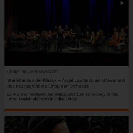
URNER NEUJAHRSKONZERT
Sternstunden der Klassik – Ángel Luis Sánchez Moreno und
das neu gegründete Empyrean Orchestra
Es war der musikalischer Glanzpunkt zum Jahresbeginn: das
Urner Neujahrskonzert in voller Länge.