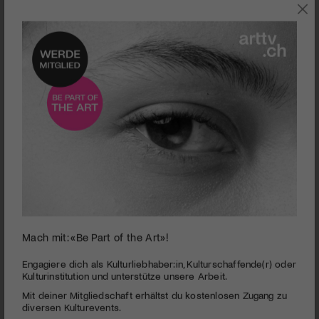
SZENE
Dieser Beitrag wird später mit einem Video von arttv.ch
ergänzt.
Mach mit: «Be Part of the Art»!
Martina Lussi
Engagiere dich als Kulturliebhaber:in, Kulturschaffende(r) oder
Kulturinstitution und unterstütze unsere Arbeit.
Mit deiner Mitgliedschaft erhältst du kostenlosen Zugang zu
Wenn Kunst, Musik und Installation zu einem Gesamtkunstwerk
diversen Kulturevents.