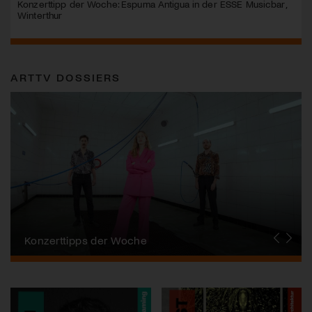
Konzerttipp der Woche: Espuma Antigua in der ESSE Musicbar,
Winterthur
ARTTV DOSSIERS
Alpentöne
Konzerttipps der Woche
Stanser Musiktage
FONDATION SUISA
Festival da Jazz
J.S. Bach-Stiftung