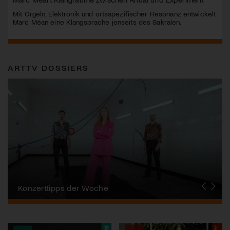
Mit Orgeln, Elektronik und ortsspezifischer Resonanz entwickelt
Marc Méan eine Klangsprache jenseits des Sakralen.
ARTTV DOSSIERS
Alpentöne
Konzerttipps der Woche
Stanser Musiktage
FONDATION SUISA
Festival da Jazz
J.S. Bach-Stiftung