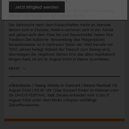
PUBLIZIERT AM 6. JULI 2024
Das Davos Festival bietet mit «Überdosis» ein Konzert, das
Jetzt Mitglied werden
uns vor Glückseligkeit high machen könnte.
Die Sehnsucht nach dem Rauschhaften treibt an. Manche
tanzen sich in Ekstase. Andere verlieren sich in der Arbeit
und geben sich dem Flow hin und Rauschmittel haben ihre
Tradition. Die kultische Verwendung des Fliegenpilzes
beispielsweise ist in mehreren Teilen der Welt bereits vor
7000 Jahren belegt. Sobald der Rausch zum Zwang wird,
überwiegen die negativen Seiten. Wie das alles musikalisch
klingen kann, ist am 10. August 2024 in Davos zu erleben.
MEHR
«Überdosis» | Young Artists in Concert
|
Davos Festival
| 10.
August 2024 | 20.30 Uhr | Das Konzert findet im Rahmen vom
39.
DAVOS
FESTIVAL
statt. Dieses erkundet vom 3. bis 17.
August 2024 unter dem Motto «Utopia» vielfältige
Zukunftsvisionen.