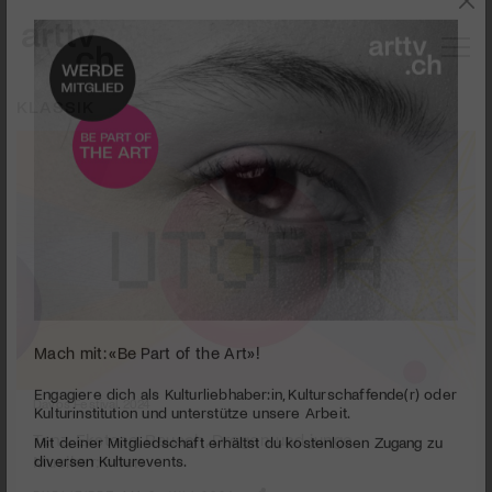
KLASSIK
Mach mit: «Be Part of the Art»!
Davos Festival 2024
Engagiere dich als Kulturliebhaber:in, Kulturschaffende(r) oder
Kulturinstitution und unterstütze unsere Arbeit.
Tanz, Ekstase, Rausch, Drogen und junge
Musiker:innen
Mit deiner Mitgliedschaft erhältst du kostenlosen Zugang zu
diversen Kulturevents.