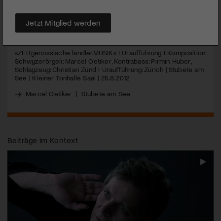
an der Stubete am See 2012 in Zürich.
Jetzt Mitglied werden
MEHR
«ZEITgenössische ländlerMUSIK» I Uraufführung I Komposition:
Schwyzerörgeli: Marcel Oetiker, Kontrabass: Pirmin Huber,
Schlagzeug: Christian Zünd I Uraufführung: Zürich | Stubete am
See | Kleiner Tonhalle Saal | 25.8.2012
Marcel Oetiker
|
Stubete am See
Beiträge im Kontext