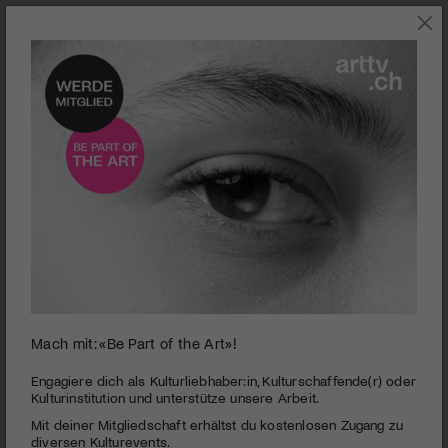
0
Mach mit: «Be Part of the Art»!
seconds
Marcel Oetiker I Stubete am See
of
3
PUBLIZIERT AM 2. SEPTEMBER 2012
Engagiere dich als Kulturliebhaber:in, Kulturschaffende(r) oder
minutes,
Kulturinstitution und unterstütze unsere Arbeit.
7
Marcel Oetiker macht neue improvisierte Musik für ein
Mit deiner Mitgliedschaft erhältst du kostenlosen Zugang zu
seconds
traditionelles Schweizer Instrument: das Schwyzerörgeli.
diversen Kulturevents.
Uraufführung des Werkes «ZEITgenössische ländlerMUSIK»