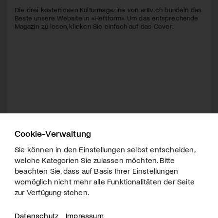
Die drei kostenlosen Kulturmagazine von arttv.ch bündeln das
Beste unsere Website in «Heftform». Um das entsprechende
Magazin zu lesen, klicken Sie einfach auf das Cover.
Cookie-Verwaltung
Sie können in den Einstellungen selbst entscheiden,
welche Kategorien Sie zulassen möchten. Bitte
beachten Sie, dass auf Basis Ihrer Einstellungen
womöglich nicht mehr alle Funktionalitäten der Seite
zur Verfügung stehen.
Datenschutz
Impressum