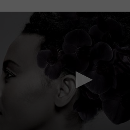
Mach mit: «Be Part of the Art»!
Engagiere dich als Kulturliebhaber:in, Kulturschaffende(r) oder