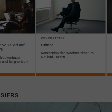
KONZERTTIPP
Volkslied auf
Crimer
fft
Konzerttipp der Woche: Crimer im
Neubad, Luzern
 Brückenbauer
 und Berghorizont
SIERS