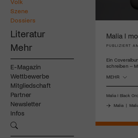
Volk
Szene
Dossiers
0
seconds
Literatur
of
Malia I m
3
minutes,
Mehr
PUBLIZIERT AM
20
seconds
Volume
90%
Ein Coveralbu
schreiben – Mal
E-Magazin
Wettbewerbe
MEHR
Mitgliedschaft
Partner
Malia I Black Or
Newsletter
Malia
|
Mali
Infos