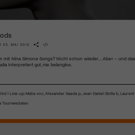
Kulturinstitution und unterstütze unsere Arbeit.
Mit deiner Mitgliedschaft erhältst du kostenlosen Zugang zu
diversen Kulturevents.
oods
Jetzt Mitglied werden
 23. MAI 2012
m mit Nina Simone Songs? Nicht schon wieder… Aber – und das
ia interpretiert gut, nie belanglos.
chid I Line-up: Malia voc, Alexander Saada p, Jean Daniel Botta b, Laurent
a Tourneedaten