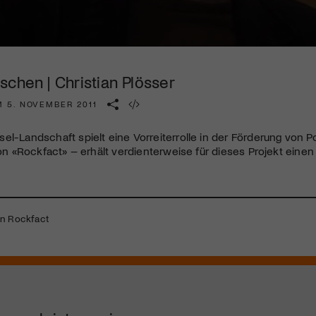
Kulturinstitution und unterstütze unsere Arbeit.
Mit deiner Mitgliedschaft erhältst du kostenlosen Zugang zu
diversen Kulturevents.
schen | Christian Plösser
Jetzt Mitglied werden
M 5. NOVEMBER 2011
el-Landschaft spielt eine Vorreiterrolle in der Förderung von Po
 von «Rockfact» – erhält verdienterweise für dieses Projekt einen
n Rockfact