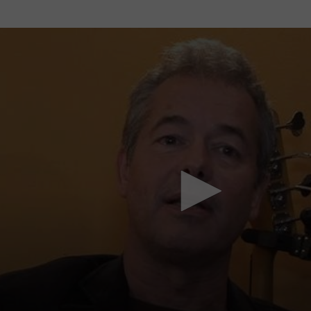
Mach mit: «Be Part of the Art»!
Engagiere dich als Kulturliebhaber:in, Kulturschaffende(r) oder