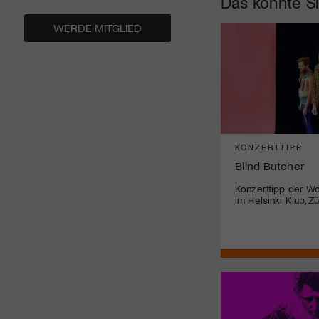
Das könnte Si
WERDE MITGLIED
KONZERTTIPP
Blind Butcher
Konzerttipp der Wo
im Helsinki Klub, Z