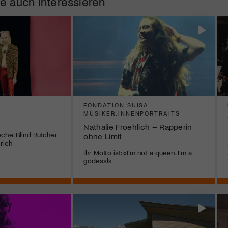
e auch interessieren
FONDATION SUISA
MUSIKER:INNENPORTRAITS
Nathalie Froehlich – Rapperin
che: Blind Butcher
ohne Limit
ürich
Ihr Motto ist: «I’m not a queen. I’m a
godess!»