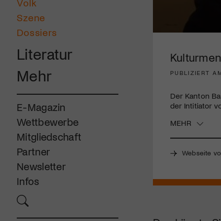
Volk
Szene
Dossiers
0
seconds
Literatur
of
Kulturmen
3
minutes,
Mehr
PUBLIZIERT A
23
seconds
Volume
90%
Der Kanton Bas
der Intitiator
E-Magazin
Wettbewerbe
MEHR
Mitgliedschaft
Partner
Webseite vo
Newsletter
Infos