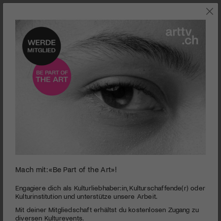
KLASSIK
Mach mit: «Be Part of the Art»!
0
seconds
J.S.Bachstiftung | Die Chaconne d-Moll für Violine
Engagiere dich als Kulturliebhaber:in, Kulturschaffende(r) oder
of
Kulturinstitution und unterstütze unsere Arbeit.
Solo von Johann Sebastian Bach
1
Mit deiner Mitgliedschaft erhältst du kostenlosen Zugang zu
hour,
PUBLIZIERT AM 11. SEPTEMBER 2020
34
diversen Kulturevents.