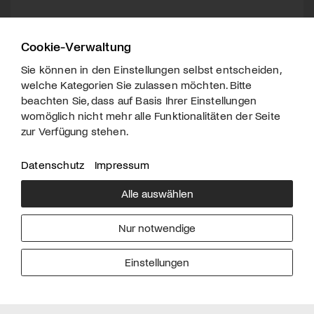
Cookie-Verwaltung
Sie können in den Einstellungen selbst entscheiden,
welche Kategorien Sie zulassen möchten. Bitte
beachten Sie, dass auf Basis Ihrer Einstellungen
womöglich nicht mehr alle Funktionalitäten der Seite
zur Verfügung stehen.
Datenschutz
Impressum
Alle auswählen
Über uns
Downloads
Impressum
Nur notwendige
Kontakt
Werben
Datenschutz
Einstellungen
© 2026 arttv.ch