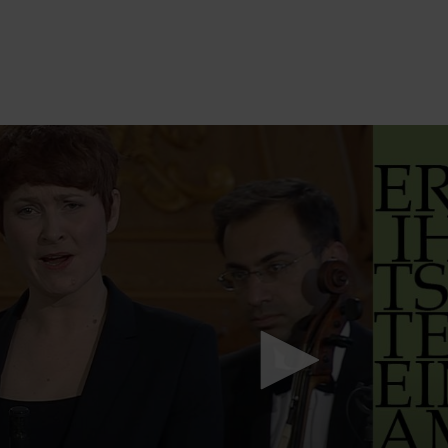
Mach mit: «Be Part of the Art»!
Engagiere dich als Kulturliebhaber:in, Kulturschaffende(r) oder