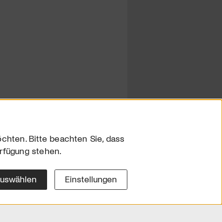
chten. Bitte beachten Sie, dass
erfügung stehen.
sum
hutz
auswählen
Einstellungen