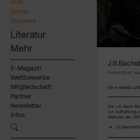
Volk
Szene
Dossiers
Literatur
Mehr
0
seconds
of
J.S.Bachs
22
E-Magazin
minutes,
PUBLIZIERT AM
44
Wettbewerbe
seconds
Volume
90%
Mitgliedschaft
Eine relativ u
Partner
Newsletter
Die J.S. Bach-St
zur Aufführung z
Infos
Website der Stif
J.S.Bachstif