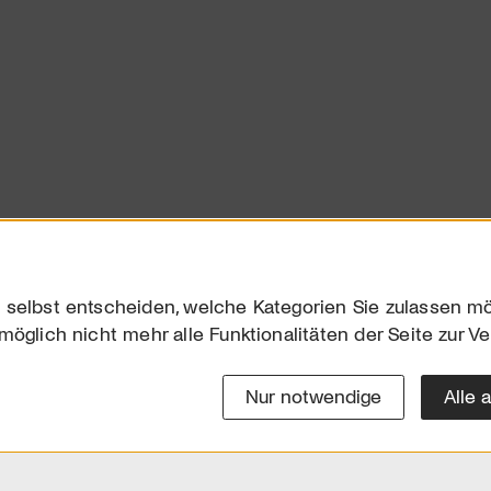
 selbst entscheiden, welche Kategorien Sie zulassen mö
möglich nicht mehr alle Funktionalitäten der Seite zur V
Downloads
Impres
Werben
Datensc
Nur notwendige
Alle 