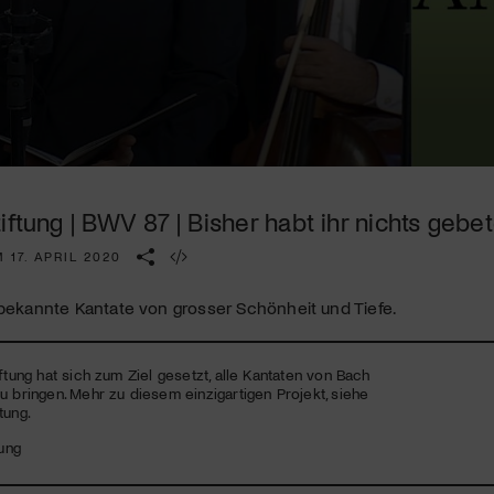
Kulturinstitution und unterstütze unsere Arbeit.
Mit deiner Mitgliedschaft erhältst du kostenlosen Zugang zu
diversen Kulturevents.
Jetzt Mitglied werden
tiftung | BWV 87 | Bisher habt ihr nichts ge
 17. APRIL 2020
nbekannte Kantate von grosser Schönheit und Tiefe.
iftung hat sich zum Ziel gesetzt, alle Kantaten von Bach
u bringen. Mehr zu diesem einzigartigen Projekt, siehe
tung.
tung