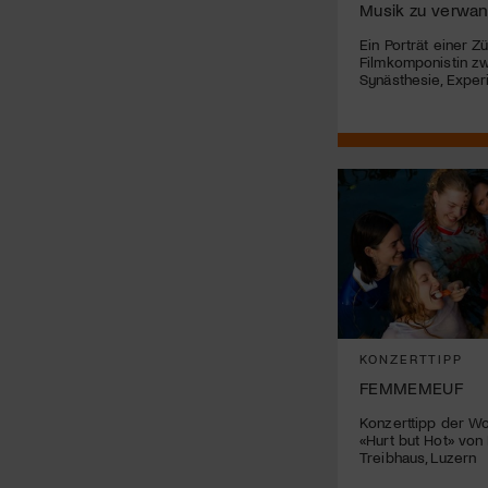
Musik zu verwa
Ein Porträt einer Z
Filmkomponistin z
Synästhesie, Exper
KONZERTTIPP
FEMMEMEUF
Konzerttipp der Wo
«Hurt but Hot» v
Treibhaus, Luzern