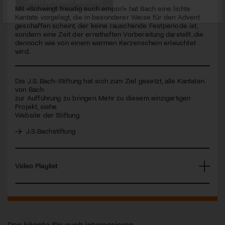
seconds
Mit «Schwingt freudig euch empor!» hat Bach eine lichte
Kantate vorgelegt, die in besonderer Weise für den Advent
Jetzt Mitglied werden
geschaffen scheint, der keine rauschende Festperiode ist,
sondern eine Zeit der ernsthaften Vorbereitung darstellt, die
dennoch wie von einem warmen Kerzenschein erleuchtet
wird.
Die J.S. Bach-Stiftung hat sich zum Ziel gesetzt, alle Kantaten
von Bach
zur Aufführung zu bringen. Mehr zu diesem einzigartigen
Projekt, siehe
Website der Stiftung.
J.S.Bachstiftung
Video Playlist
Das könnte Sie auch interessieren