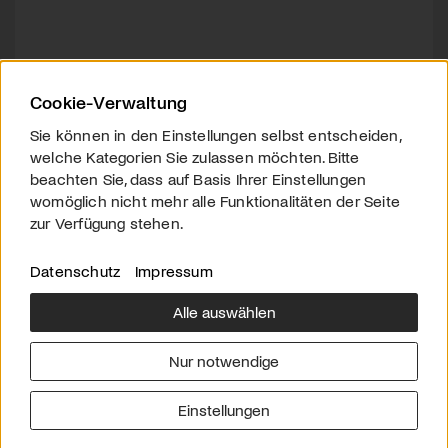
Cookie-Verwaltung
Sie können in den Einstellungen selbst entscheiden,
welche Kategorien Sie zulassen möchten. Bitte
beachten Sie, dass auf Basis Ihrer Einstellungen
womöglich nicht mehr alle Funktionalitäten der Seite
zur Verfügung stehen.
Datenschutz
Impressum
Alle auswählen
Über uns
Downloads
Impressum
Nur notwendige
Kontakt
Werben
Datenschutz
Einstellungen
© 2026 arttv.ch