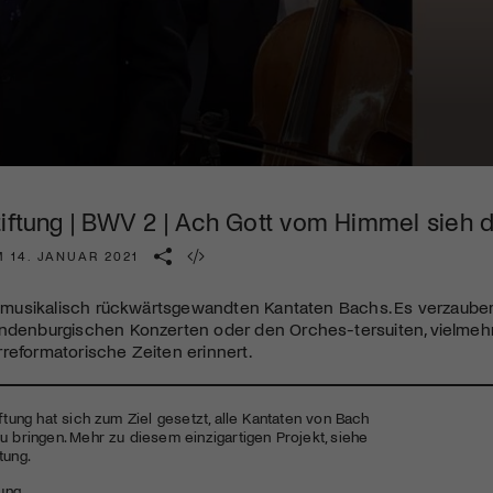
Kulturinstitution und unterstütze unsere Arbeit.
Mit deiner Mitgliedschaft erhältst du kostenlosen Zugang zu
diversen Kulturevents.
Jetzt Mitglied werden
tiftung | BWV 2 | Ach Gott vom Himmel sieh d
 14. JANUAR 2021
ie musikalisch rückwärtsgewandten Kantaten Bachs. Es verzaube
andenburgischen Konzerten oder den Orches-tersuiten, vielmeh
reformatorische Zeiten erinnert.
iftung hat sich zum Ziel gesetzt, alle Kantaten von Bach
u bringen. Mehr zu diesem einzigartigen Projekt, siehe
tung.
tung