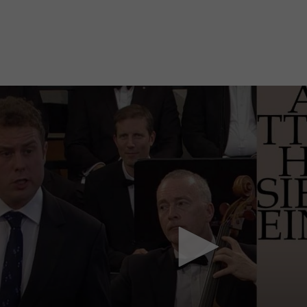
Mach mit: «Be Part of the Art»!
Engagiere dich als Kulturliebhaber:in, Kulturschaffende(r) oder