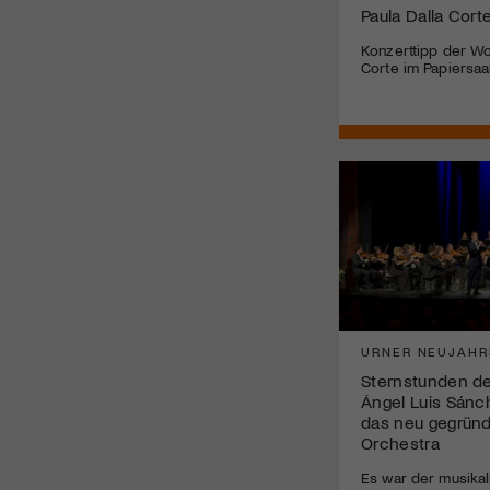
Paula Dalla Cort
Konzerttipp der Wo
Corte im Papiersaal
URNER NEUJAHR
Sternstunden de
Ángel Luis Sán
das neu gegrün
Orchestra
Es war der musikal