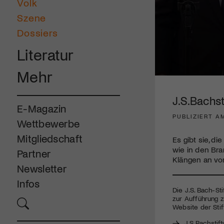
Volk
Szene
Dossiers
Literatur
Mehr
0
seconds
of
J.S.Bachs
22
E-Magazin
minutes,
PUBLIZIERT AM
36
Wettbewerbe
seconds
Volume
90%
Mitgliedschaft
Es gibt sie, d
wie in den Br
Partner
Klängen an vor
Newsletter
Infos
Die J.S. Bach-St
zur Aufführung z
Website der Stif
J.S.Bachstif