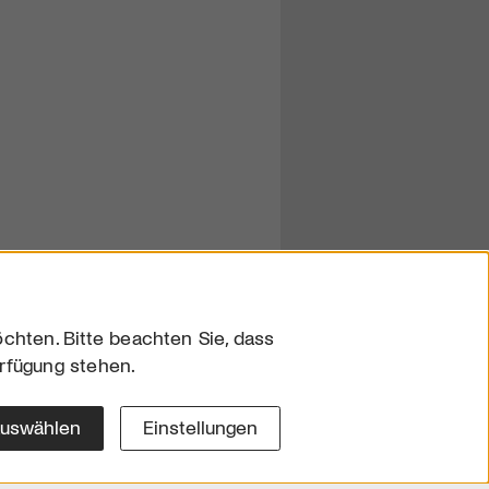
chten. Bitte beachten Sie, dass
erfügung stehen.
sum
hutz
auswählen
Einstellungen