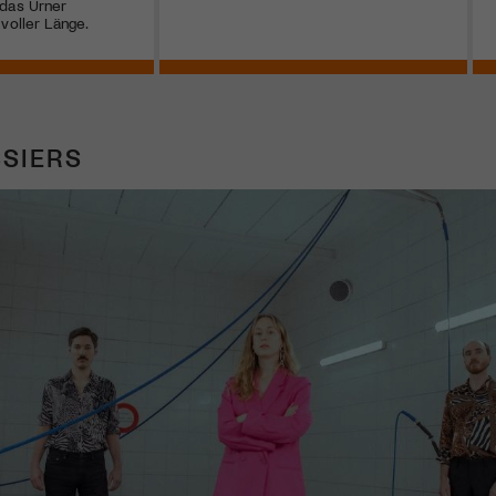
 das Urner
voller Länge.
SIERS