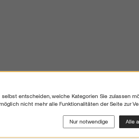
 selbst entscheiden, welche Kategorien Sie zulassen mö
möglich nicht mehr alle Funktionalitäten der Seite zur V
Downloads
Impres
Werben
Datensc
Nur notwendige
Alle 