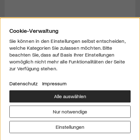
Cookie-Verwaltung
Sie können in den Einstellungen selbst entscheiden,
welche Kategorien Sie zulassen möchten. Bitte
beachten Sie, dass auf Basis Ihrer Einstellungen
womöglich nicht mehr alle Funktionalitäten der Seite
zur Verfügung stehen.
Datenschutz
Impressum
Alle auswählen
Über uns
Downloads
Impressum
Nur notwendige
Kontakt
Werben
Datenschutz
Einstellungen
© 2026 arttv.ch