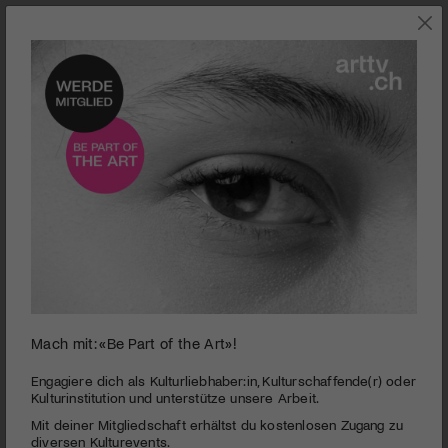
KLASSIK
Mach mit: «Be Part of the Art»!
0
seconds
J.S.Bachstiftung | BWV 166 | Wo gehest Du hin
Engagiere dich als Kulturliebhaber:in, Kulturschaffende(r) oder
of
Kulturinstitution und unterstütze unsere Arbeit.
18
PUBLIZIERT AM 17. APRIL 2020
Mit deiner Mitgliedschaft erhältst du kostenlosen Zugang zu
minutes,
20
diversen Kulturevents.
«Wo gehest du hin?» – Die am 7. Mai 1724 erstaufgeführte