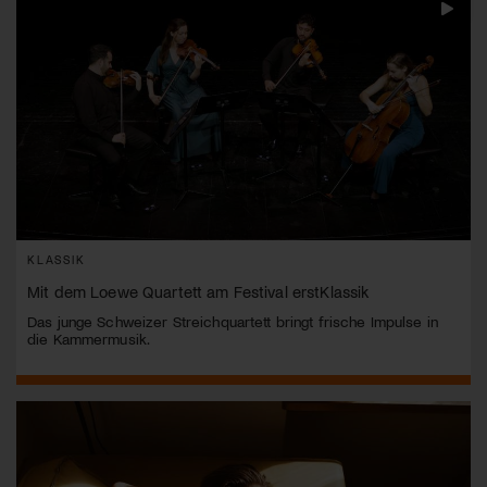
KLASSIK
Mit dem Loewe Quartett am Festival erstKlassik
Das junge Schweizer Streichquartett bringt frische Impulse in
die Kammermusik.