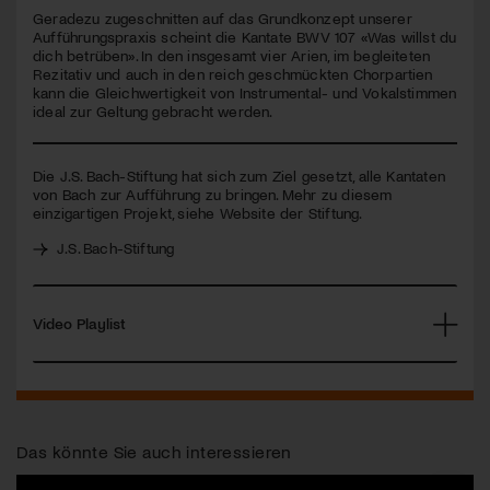
seconds
Geradezu zugeschnitten auf das Grundkonzept unserer
Aufführungspraxis scheint die Kantate
BWV
107 «Was willst du
Jetzt Mitglied werden
dich betrüben». In den insgesamt vier Arien, im begleiteten
Rezitativ und auch in den reich geschmückten Chorpartien
kann die Gleichwertigkeit von Instrumental- und Vokalstimmen
ideal zur Geltung gebracht werden.
Die J.S. Bach-Stiftung hat sich zum Ziel gesetzt, alle Kantaten
von Bach zur Aufführung zu bringen. Mehr zu diesem
einzigartigen Projekt, siehe Website der Stiftung.
J.S. Bach-Stiftung
Video Playlist
Das könnte Sie auch interessieren