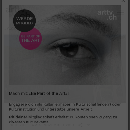
JAZZ
Mach mit: «Be Part of the Art»!
0
arttv Festivaltipp: François Lana Trio
seconds
Engagiere dich als Kulturliebhaber:in, Kulturschaffende(r) oder
of
Kulturinstitution und unterstütze unsere Arbeit.
Jazz Linard
2
Mit deiner Mitgliedschaft erhältst du kostenlosen Zugang zu
minutes,
PUBLIZIERT AM 5. NOVEMBER 2021
27
diversen Kulturevents.