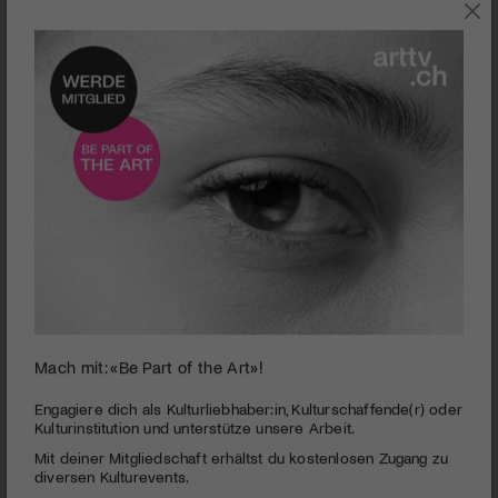
POP
Mach mit: «Be Part of the Art»!
0
seconds
Eine Reise in Luca Forcuccis globale
Engagiere dich als Kulturliebhaber:in, Kulturschaffende(r) oder
of
Kulturinstitution und unterstütze unsere Arbeit.
Klangarchitekturen
4
Mit deiner Mitgliedschaft erhältst du kostenlosen Zugang zu
minutes,
PUBLIZIERT AM 15. JULI 2024
41
diversen Kulturevents.