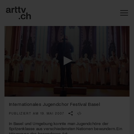
0
Mach mit: «Be Part of the Art»!
seconds
Internationales Jugendchor Festival Basel
of
3
PUBLIZIERT AM 19. MAI 2007
Engagiere dich als Kulturliebhaber:in, Kulturschaffende(r) oder
minutes,
Kulturinstitution und unterstütze unsere Arbeit.
22
In Basel und Umgebung konnte man Jugendchöre der
Mit deiner Mitgliedschaft erhältst du kostenlosen Zugang zu
seconds
Spitzenklasse aus verschiedensten Nationen bewundern. Ein
diversen Kulturevents.
Hörgenuss der besonderen Art.