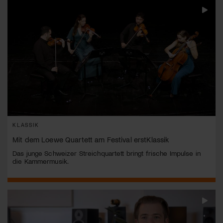
KLASSIK
Mit dem Loewe Quartett am Festival erstKlassik
Das junge Schweizer Streichquartett bringt frische Impulse in
die Kammermusik.