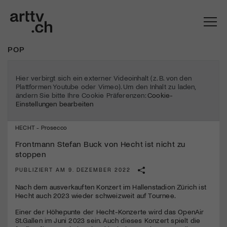
POP
Hier verbirgt sich ein externer Videoinhalt (z. B. von den
Plattformen Youtube oder Vimeo). Um den Inhalt zu laden,
ändern Sie bitte Ihre Cookie Präferenzen:
Cookie-
Einstellungen bearbeiten
HECHT - Prosecco
Frontmann Stefan Buck von Hecht ist nicht zu
stoppen
PUBLIZIERT AM 9. DEZEMBER 2022
Mach mit: «Be Part of the Art»!
Nach dem ausverkauften Konzert im Hallenstadion Zürich ist
Engagiere dich als Kulturliebhaber:in, Kulturschaffende(r) oder
Hecht auch 2023 wieder schweizweit auf Tournee.
Kulturinstitution und unterstütze unsere Arbeit.
Einer der Höhepunte der Hecht-Konzerte wird das OpenAir
Mit deiner Mitgliedschaft erhältst du kostenlosen Zugang zu
St.Gallen im Juni 2023 sein. Auch dieses Konzert spielt die
diversen Kulturevents.