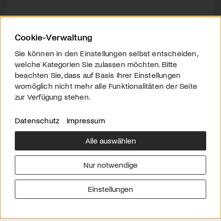
Cookie-Verwaltung
Sie können in den Einstellungen selbst entscheiden,
welche Kategorien Sie zulassen möchten. Bitte
beachten Sie, dass auf Basis Ihrer Einstellungen
womöglich nicht mehr alle Funktionalitäten der Seite
zur Verfügung stehen.
Datenschutz
Impressum
Alle auswählen
Über uns
Downloads
Impressum
Nur notwendige
Kontakt
Werben
Datenschutz
Einstellungen
© 2026 arttv.ch