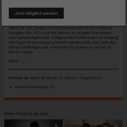
Mit Highlights von überall! Das Festival da Jazz lädt im Juli zu
Jetzt Mitglied werden
seiner 14. Ausgabe ein.
Bereits im letzten Corona-Sommer gelang es dem Festival-
Team mit viel Einsatz und Optimismus eine leicht verkürzte
Ausgabe des «FDJ» auf die Bühnen zu bringen. Von diesen
zwar aufwendigen, aber erfolgreichen Erfahrungen im Umgang
mit Covid-19 kann heuer profitiert werden. Man darf sich also
auf ein vielfältiges und virenfreies Programm in und um St.
Moritz freuen.
MEHR
Festival da Jazz
| St. Moritz | 8. Juli bis 1. August 2021
www.festivaldajazz.ch
Mehr
Festival da Jazz