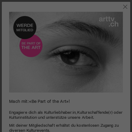
JAZZ
Mach mit: «Be Part of the Art»!
Lej da Staz | Der kleine, idyllische Stazersee ist das schmuckste
Engagiere dich als Kulturliebhaber:in, Kulturschaffende(r) oder
Naherholungsgebiet der Region | © Henry Schulz
Kulturinstitution und unterstütze unsere Arbeit.
Festival da Jazz | 14. Ausgabe
Mit deiner Mitgliedschaft erhältst du kostenlosen Zugang zu
diversen Kulturevents.
PUBLIZIERT AM 6. JULI 2021