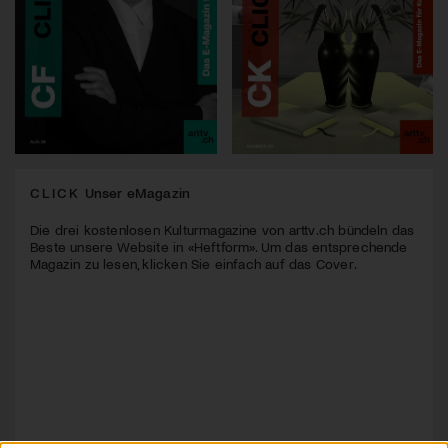
CLICK
Unser eMagazin
Die drei kostenlosen Kulturmagazine von arttv.ch bündeln das
Beste unsere Website in «Heftform». Um das entsprechende
Magazin zu lesen, klicken Sie einfach auf das Cover.