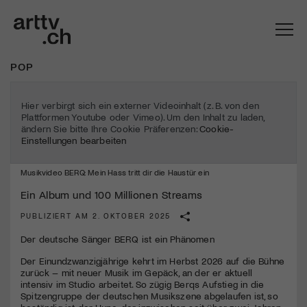
POP
Hier verbirgt sich ein externer Videoinhalt (z. B. von den
Plattformen Youtube oder Vimeo). Um den Inhalt zu laden,
ändern Sie bitte Ihre Cookie Präferenzen:
Cookie-
Einstellungen bearbeiten
Musikvideo BERQ: Mein Hass tritt dir die Haustür ein
Ein Album und 100 Millionen Streams
PUBLIZIERT AM 2. OKTOBER 2025
Mach mit: «Be Part of the Art»!
Der deutsche Sänger BERQ ist ein Phänomen
Engagiere dich als Kulturliebhaber:in, Kulturschaffende(r) oder
Der Einundzwanzigjährige kehrt im Herbst 2026 auf die Bühne
Kulturinstitution und unterstütze unsere Arbeit.
zurück – mit neuer Musik im Gepäck, an der er aktuell
intensiv im Studio arbeitet. So zügig Berqs Aufstieg in die
Mit deiner Mitgliedschaft erhältst du kostenlosen Zugang zu
Spitzengruppe der deutschen Musikszene abgelaufen ist, so
diversen Kulturevents.