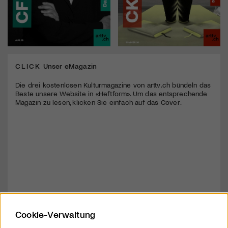
CLICK
Unser eMagazin
Die drei kostenlosen Kulturmagazine von arttv.ch bündeln das
Beste unsere Website in «Heftform». Um das entsprechende
Magazin zu lesen, klicken Sie einfach auf das Cover.
Cookie-Verwaltung