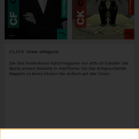
CLICK
Unser eMagazin
Die drei kostenlosen Kulturmagazine von arttv.ch bündeln das
Beste unsere Website in «Heftform». Um das entsprechende
Magazin zu lesen, klicken Sie einfach auf das Cover.