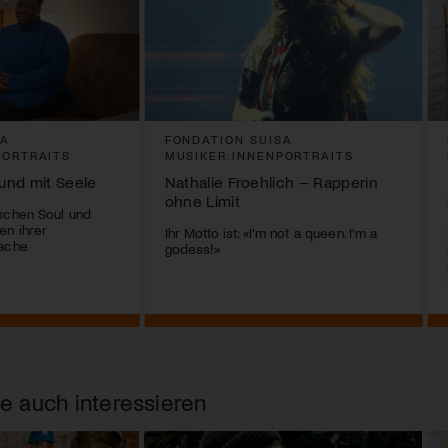
SA
FONDATION SUISA
PORTRAITS
MUSIKER:INNENPORTRAITS
und mit Seele
Nathalie Froehlich – Rapperin
ohne Limit
schen Soul und
en ihrer
Ihr Motto ist: «I’m not a queen. I’m a
rache
godess!»
e auch interessieren