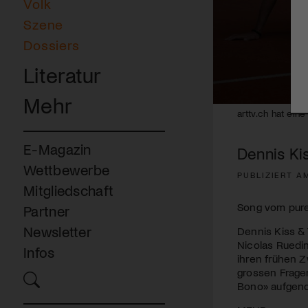
Volk
Szene
Dossiers
Literatur
Mehr
0
arttv.ch hat ei
seconds
of
3
E-Magazin
Dennis Ki
minutes,
44
Wettbewerbe
seconds
Volume
PUBLIZIERT AM
90%
Mitgliedschaft
Song vom pure
Partner
Newsletter
Dennis Kiss &
Nicolas Ruedin
Infos
ihren frühen 
grossen Frage
Bono» aufgeno