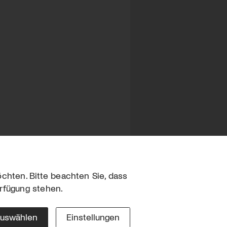
chten. Bitte beachten Sie, dass
erfügung stehen.
sum
hutz
auswählen
Einstellungen