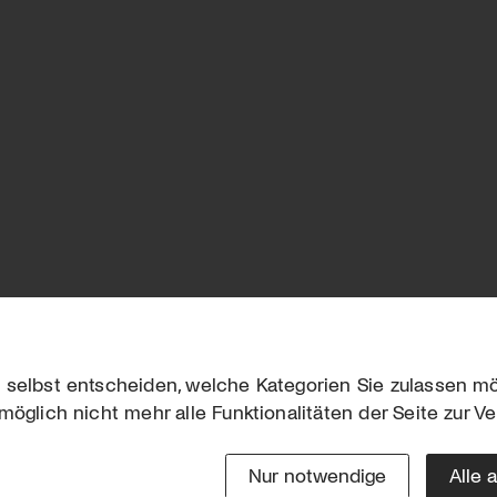
 selbst entscheiden, welche Kategorien Sie zulassen mö
möglich nicht mehr alle Funktionalitäten der Seite zur V
Downloads
Impres
Werben
Datensc
Nur notwendige
Alle 