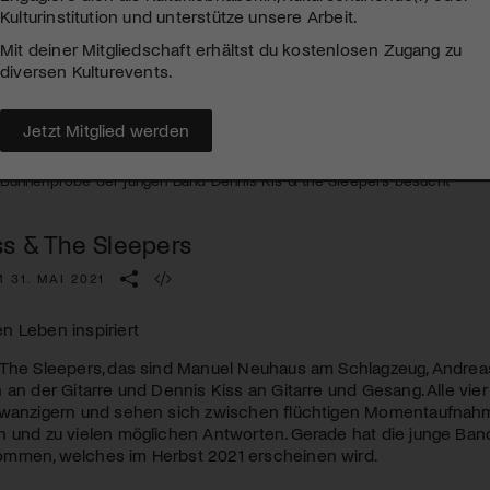
Kulturinstitution und unterstütze unsere Arbeit.
Mit deiner Mitgliedschaft erhältst du kostenlosen Zugang zu
diversen Kulturevents.
Jetzt Mitglied werden
ne Bühnenprobe der jungen Band Dennis Kis & the Sleepers besucht
ss & The Sleepers
 31. MAI 2021
n Leben inspiriert
 The Sleepers, das sind Manuel Neuhaus am Schlagzeug, Andrea
 an der Gitarre und Dennis Kiss an Gitarre und Gesang. Alle vier
Zwanzigern und sehen sich zwischen flüchtigen Momentaufnahm
n und zu vielen möglichen Antworten. Gerade hat die junge Ba
mmen, welches im Herbst 2021 erscheinen wird.