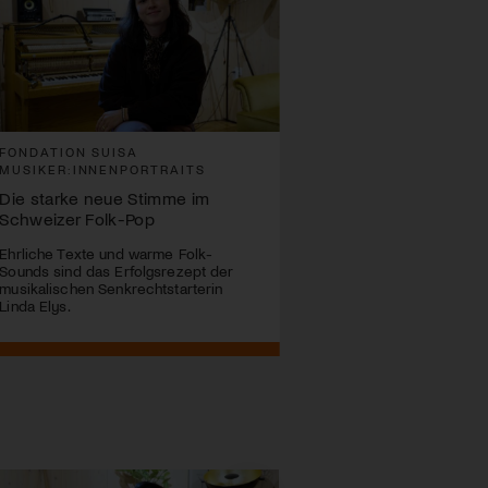
FONDATION SUISA
FONDATION SUISA
MUSIKER:INNENPORTRAITS
MUSIKER:INNENPORTRA
Die starke neue Stimme im
Mirjam Skal: Die Kunst, B
Schweizer Folk-Pop
Musik zu verwandeln
Ehrliche Texte und warme Folk-
Ein Porträt einer Zürcher
Sounds sind das Erfolgsrezept der
Filmkomponistin zwischen
musikalischen Senkrechtstarterin
Synästhesie, Experiment u
Linda Elys.