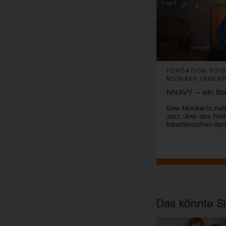
FONDATION SUISA
FONDATION SUI
MUSIKER:INNENPORTRAITS
MUSIKER:INNEN
Komponieren mit dem KI-Modell
NNAVY – ein So
Silvio Buchmeier lotet neue Wege in
Eine Musikerin zwi
der Komposition aus.
Jazz über das Find
künstlerischen Sp
Das könnte Si