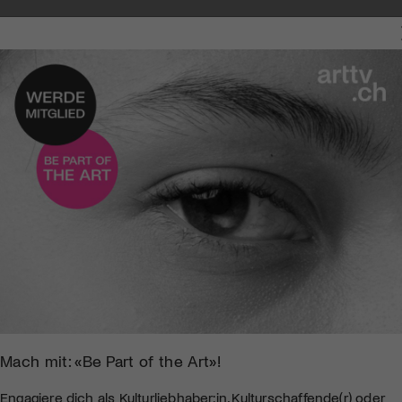
Mach mit: «Be Part of the Art»!
Engagiere dich als Kulturliebhaber:in, Kulturschaffende(r) oder