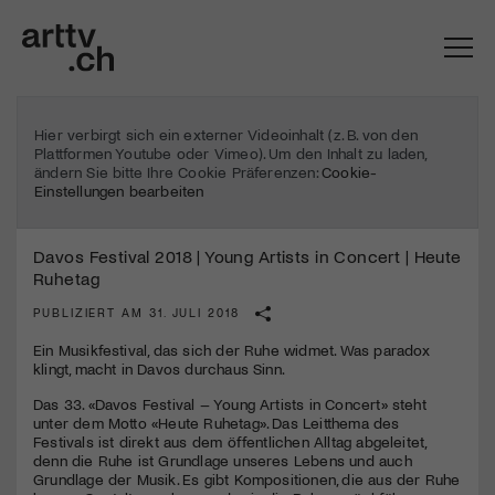
Hier verbirgt sich ein externer Videoinhalt (z. B. von den
Plattformen Youtube oder Vimeo). Um den Inhalt zu laden,
ändern Sie bitte Ihre Cookie Präferenzen:
Cookie-
Einstellungen bearbeiten
Davos Festival 2018 | Young Artists in Concert | Heute
Ruhetag
PUBLIZIERT AM 31. JULI 2018
Ein Musikfestival, das sich der Ruhe widmet. Was paradox
klingt, macht in Davos durchaus Sinn.
Mach mit: «Be Part of the Art»!
Das 33. «Davos Festival – Young Artists in Concert» steht
Engagiere dich als Kulturliebhaber:in, Kulturschaffende(r) oder
unter dem Motto «Heute Ruhetag». Das Leitthema des
Kulturinstitution und unterstütze unsere Arbeit.
Festivals ist direkt aus dem öffentlichen Alltag abgeleitet,
denn die Ruhe ist Grundlage unseres Lebens und auch
Mit deiner Mitgliedschaft erhältst du kostenlosen Zugang zu
Grundlage der Musik. Es gibt Kompositionen, die aus der Ruhe
diversen Kulturevents.