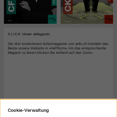
CLICK
Unser eMagazin
Die drei kostenlosen Kulturmagazine von arttv.ch bündeln das
Beste unsere Website in «Heftform». Um das entsprechende
Magazin zu lesen, klicken Sie einfach auf das Cover.
Cookie-Verwaltung