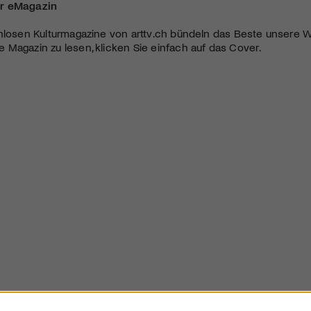
r eMagazin
nlosen Kulturmagazine von arttv.ch bündeln das Beste unsere W
Magazin zu lesen, klicken Sie einfach auf das Cover.