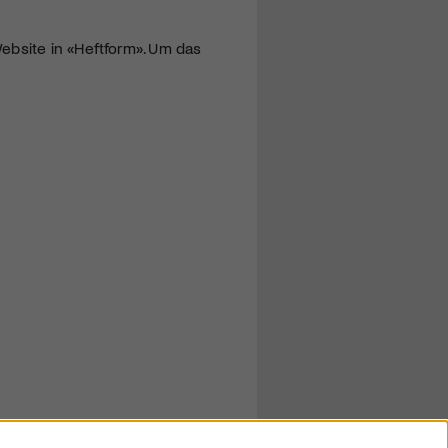
ebsite in «Heftform». Um das