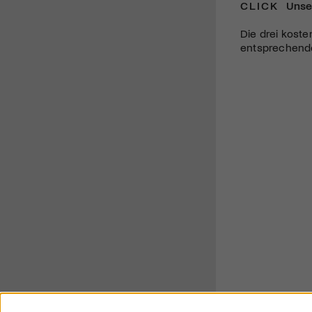
CLICK
Unse
Die drei koste
entsprechende 