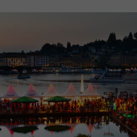
Mach mit: «Be Part of the Art»!
Engagiere dich als Kulturliebhaber:in, Kulturschaffende(r) oder