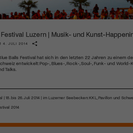
Kulturinstitution und unterstütze unsere Arbeit.
Mit deiner Mitgliedschaft erhältst du kostenlosen Zugang zu
diversen Kulturevents.
s Festival Luzern | Musik- und Kunst-Happeni
Jetzt Mitglied werden
 4. JULI 2014
lue Balls Festival hat sich in den letzten 22 Jahren zu einem d
Schweiz entwickelt: Pop-, Blues-, Rock-, Soul-, Funk- und World-K
nd Talks.
al | 18. bis 26. Juli 2014 | im Luzerner Seebecken:
KKL
, Pavillon und Schw
stival 2014