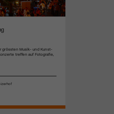
ng
er grössten Musik- und Kunst-
onzerte treffen auf Fotografie,
eizerhof