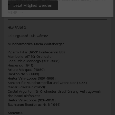
einladen.
Jetzt Mitglied werden
MEHR
HUAPANGO
!
Leitung: José Luís Gómez
Mundharmonika: Maria Wolfsberger
Pigarro Pifar (1953* Fontecerval BS):
Mambo(lero)? für Orchester
José Pablo Moncayo (1912-1958):
Huapango (1941)
Arturo Márquez (*1950):
Danzón No. 2 (1993)
Heitor Villa-Lobos (1887-1959):
Konzert für Mundharmonika und Orchester (1955)
Oscar Edelstein (*1953):
Cristal Argento I für Orchester, Uraufführung, Auftragswerk
der basel sinfonietta
Heitor Villa-Lobos (1887-1959):
Bachianas Brasileiras Nr. 8 (1944)
Konzerte