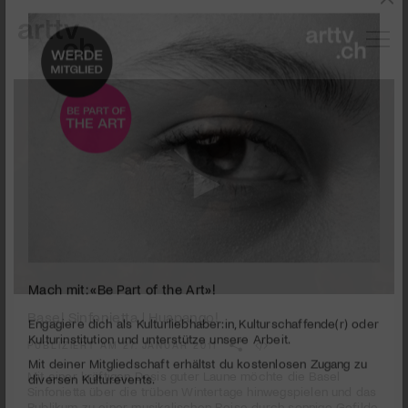
0
Mach mit: «Be Part of the Art»!
seconds
Basel Sinfonietta | Huapango!
of
3
PUBLIZIERT AM 27. JANUAR 2011
Engagiere dich als Kulturliebhaber:in, Kulturschaffende(r) oder
minutes,
Kulturinstitution und unterstütze unsere Arbeit.
6
Mit einer kräftigen Dosis guter Laune möchte die Basel
Mit deiner Mitgliedschaft erhältst du kostenlosen Zugang zu
seconds
Sinfonietta über die trüben Wintertage hinwegspielen und das
diversen Kulturevents.
Publikum zu einer musikalischen Reise durch sonnige Gefilde