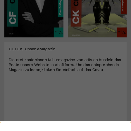
CLICK
Unser eMagazin
Die drei kostenlosen Kulturmagazine von arttv.ch bündeln das
Beste unsere Website in «Heftform». Um das entsprechende
Magazin zu lesen, klicken Sie einfach auf das Cover.