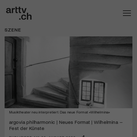
SZENE
Mach mit: «Be Part of the Art»!
Musiktheater neu interpretiert: Das neue Format «Wilhelmina»
Engagiere dich als Kulturliebhaber:in, Kulturschaffende(r) oder
argovia philharmonic | Neues Format | Wilhelmina –
Kulturinstitution und unterstütze unsere Arbeit.
Fest der Künste
Mit deiner Mitgliedschaft erhältst du kostenlosen Zugang zu
diversen Kulturevents.