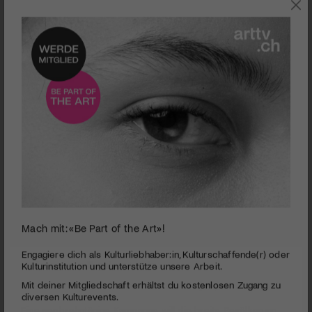
KULTURPOLITIK
Mach mit: «Be Part of the Art»!
0
seconds
Neinsagen will gelernt sein
Engagiere dich als Kulturliebhaber:in, Kulturschaffende(r) oder
of
Kulturinstitution und unterstütze unsere Arbeit.
3
PUBLIZIERT AM 27. DEZEMBER 2024
Mit deiner Mitgliedschaft erhältst du kostenlosen Zugang zu
minutes,
55
diversen Kulturevents.
Eine sechzehntägige Kampagne will die breite Bevölkerung