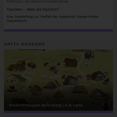
APPENZELLER BRAUCHTUMSMUSEUM
Trachten – Mehr als Tradition?
Eine Ausstellung zur Vielfalt der Appenzell Ausserrhoder
Frauentracht.
ARTTV DOSSIERS
Schweizer Biennale zu Wissenschaft, Technik
+ Ästhetik
Freilichtmuseum Ballenberg | À la carte
Kulturlandsgemeinde
Forum Schweizer Geschichte Schwyz