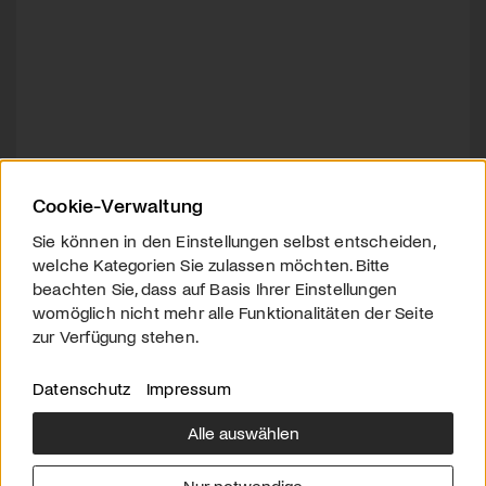
Cookie-Verwaltung
Sie können in den Einstellungen selbst entscheiden,
welche Kategorien Sie zulassen möchten. Bitte
beachten Sie, dass auf Basis Ihrer Einstellungen
womöglich nicht mehr alle Funktionalitäten der Seite
zur Verfügung stehen.
Datenschutz
Impressum
Alle auswählen
Über uns
Downloads
Impressum
Nur notwendige
Kontakt
Werben
Datenschutz