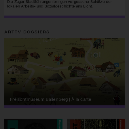
Die Zuger Stadtführungen bringen vergessene Schätze der
lokalen Arbeits- und Sozialgeschichte ans Licht.
ARTTV DOSSIERS
Schweizer Biennale zu Wissenschaft, Technik
+ Ästhetik
Freilichtmuseum Ballenberg | À la carte
Kulturlandsgemeinde
Forum Schweizer Geschichte Schwyz