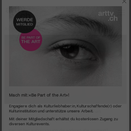
AUSSTELLUNGEN
Mach mit: «Be Part of the Art»!
0
seconds
Der helle Wahnsinn | Vögele Kultur Zentrum
Engagiere dich als Kulturliebhaber:in, Kulturschaffende(r) oder
of
Kulturinstitution und unterstütze unsere Arbeit.
3
PUBLIZIERT AM 29. MAI 2014
Mit deiner Mitgliedschaft erhältst du kostenlosen Zugang zu
minutes,
33
diversen Kulturevents.
Wer ist hier wahnsinnig, ich, die anderen, alle, niemand?