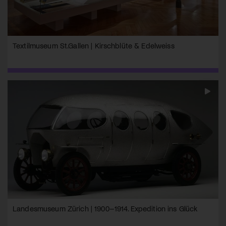
Textilmuseum St.Gallen | Kirschblüte & Edelweiss
Landesmuseum Zürich | 1900–1914. Expedition ins Glück