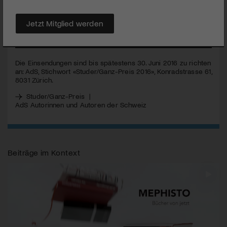
vergibt die Studer/Ganz-Stiftung den Preis für das beste
unveröffentlichte Prosadebüt-Manuskript.
Jetzt Mitglied werden
MEHR
Die Einsendungen sind bis spätestens 30. Juni 2016 zu richten
an: AdS, Stichwort «Studer/Ganz-Preis 2016», Konradstrasse 61,
8031 Zürich.
Studer/Ganz-Preis
|
AdS Autorinnen und Autoren der Schweiz
Beiträge im Kontext