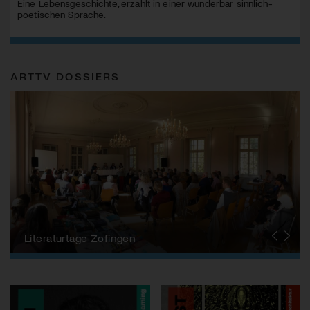
Eine Lebensgeschichte, erzählt in einer wunderbar sinnlich-
poetischen Sprache.
ARTTV DOSSIERS
Autor:innen aus der Schweiz
Literaturtage Zofingen
Büchersommer
Kunst & Fotobücher
Buchtipps