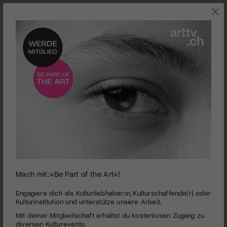
Mach mit: «Be Part of the Art»!
Studer/Ganz-Preis für unveröffentlichtes Prosadebüt
PUBLIZIERT AM 22. JANUAR 2016
Engagiere dich als Kulturliebhaber:in, Kulturschaffende(r) oder
Kulturinstitution und unterstütze unsere Arbeit.
Gesucht werden unveröffentlichte Romane, Erzählungen und
Mit deiner Mitgliedschaft erhältst du kostenlosen Zugang zu
Novellen von Autorinnen und Autoren unter 42 Jahren, die
diversen Kulturevents.
noch kein eigenes Buch veröffentlicht haben. Im Herbst 2016