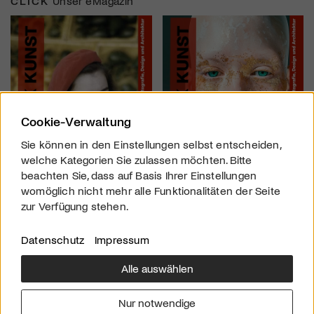
CLICK
Unser eMagazin
Cookie-Verwaltung
Sie können in den Einstellungen selbst entscheiden,
welche Kategorien Sie zulassen möchten. Bitte
beachten Sie, dass auf Basis Ihrer Einstellungen
womöglich nicht mehr alle Funktionalitäten der Seite
zur Verfügung stehen.
Datenschutz
Impressum
Alle auswählen
Über uns
Downloads
Impressum
Nur notwendige
Kontakt
Werben
Datenschutz