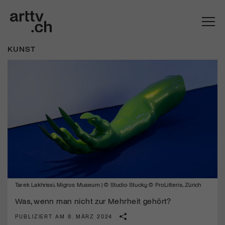
KUNST
Mach mit: «Be Part of the Art»!
Tarek Lakhrissi, Migros Museum | © Studio Stucky © ProLitteris, Zürich
Engagiere dich als Kulturliebhaber:in, Kulturschaffende(r) oder
Kulturinstitution und unterstütze unsere Arbeit.
Was, wenn man nicht zur Mehrheit gehört?
Mit deiner Mitgliedschaft erhältst du kostenlosen Zugang zu
PUBLIZIERT AM 8. MÄRZ 2024
diversen Kulturevents.