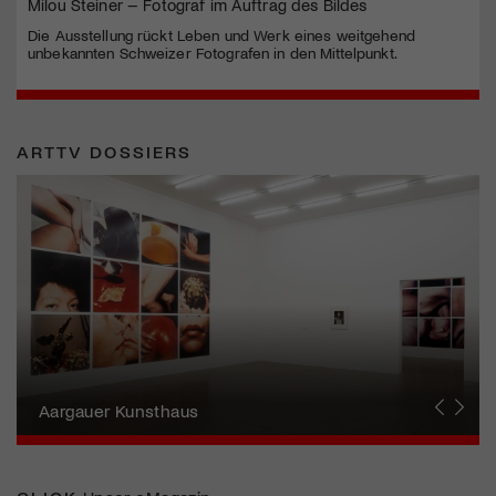
Milou Steiner – Fotograf im Auftrag des Bildes
Die Ausstellung rückt Leben und Werk eines weitgehend
unbekannten Schweizer Fotografen in den Mittelpunkt.
ARTTV DOSSIERS
Erna Schillig - Wiederentdeckung einer
Künstlerin
Aargauer Kunsthaus
Gewerbemuseum Winterthur
Liste Art Fair Basel
Bündner Kunstmuseum
Künstler:innen Portraits
Junge Schweizer Kunst
Vögele Kultur Zentrum
Nidwaldner Museum
Haus für Kunst Uri