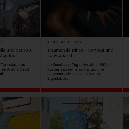
IA
KUNSTHAUS ZUG
lia und der 100.
Träumende Dinge - vertraut und
Meisters
schwebend
r Todestag des
Im Kunsthaus Zug entwickeln Stühle,
kten Antoni Gaudí
Körperfragmente und alltägliche
al.
Gegenstände ein rätselhaftes
Eigenleben.