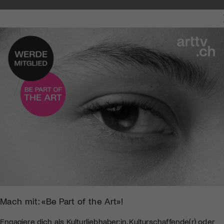
Mach mit: «Be Part of the Art»!
Engagiere dich als Kulturliebhaber:in, Kulturschaffende(r) oder