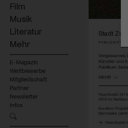
Film
Musik
0
seconds
Literatur
of
Stadt Zug 
3
minutes,
Mehr
PUBLIZIERT A
58
seconds
Volume
90%
Vergessenes, 
Künstler und K
E-Magazin
Publikum dadu
Wettbewerbe
MEHR
Mitgliedschaft
Partner
Reactivate! Art 
Newsletter
2013 im Siehbach
Infos
Kuration/ Projek
Mercedes Lämm
Reactivate! 