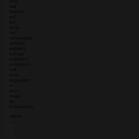
sich
das
Festival
auf
der
Seite
der
Veranstalter
definitiv
etabliert.
Schwyz
investiert
erfolgreich
und
breit
abgestützt
in
sein
Image
als
Kulturkanton.
MEHR