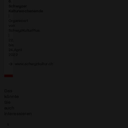
6.
Schwyzer
Kulturwochenende
|
Organisiert
von
SchwyzKulturPlus
|
22.
bis
24.April
2022
www.schwyzkultur.ch
Das
könnte
Sie
auch
interessieren
S