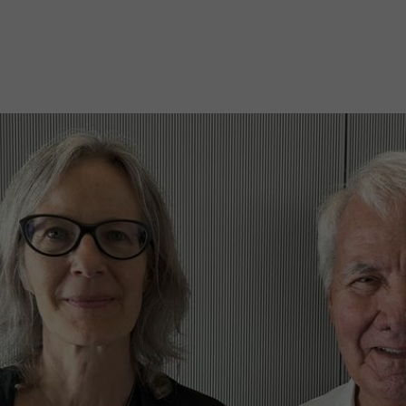
Mach mit: «Be Part of the Art»!
Engagiere dich als Kulturliebhaber:in, Kulturschaffende(r) oder