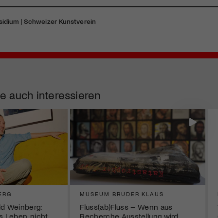
sidium
|
Schweizer Kunstverein
e auch interessieren
ERG
MUSEUM BRUDER KLAUS
ld Weinberg:
Fluss(ab)Fluss – Wenn aus
s Leben, nicht
Recherche Ausstellung wird