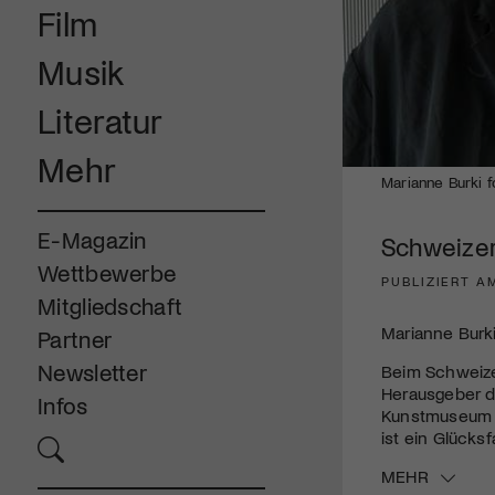
Film
Musik
Literatur
Mehr
Marianne Burki f
E-Magazin
Schweizer
Wettbewerbe
PUBLIZIERT AM
Mitgliedschaft
Marianne Burk
Partner
Newsletter
Beim Schweize
Herausgeber d
Infos
Kunstmuseum Ch
ist ein Glücks
MEHR