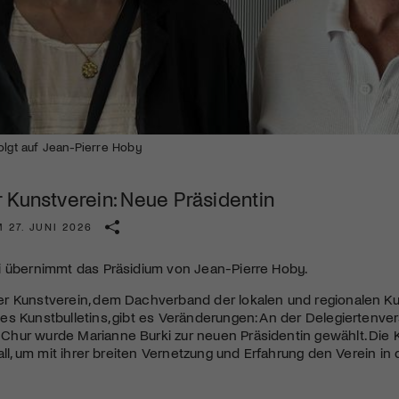
Kulturinstitution und unterstütze unsere Arbeit.
Mit deiner Mitgliedschaft erhältst du kostenlosen Zugang zu
diversen Kulturevents.
Jetzt Mitglied werden
olgt auf Jean-Pierre Hoby
 Kunstverein: Neue Präsidentin
 27. JUNI 2026
i übernimmt das Präsidium von Jean-Pierre Hoby.
r Kunstverein, dem Dachverband der lokalen und regionalen Ku
es Kunstbulletins, gibt es Veränderungen: An der Delegierten
ur wurde Marianne Burki zur neuen Präsidentin gewählt. Die Ku
fall, um mit ihrer breiten Vernetzung und Erfahrung den Verein in 