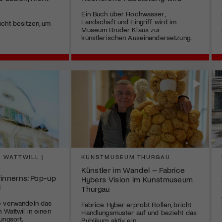
Ein Buch über Hochwasser,
Landschaft und Eingriff wird im
cht besitzen, um
Museum Bruder Klaus zur
künstlerischen Auseinandersetzung.
 WATTWILL |
KUNSTMUSEUM THURGAU
Künstler im Wandel – Fabrice
rinnerns: Pop-up
Hybers Vision im Kunstmuseum
l
Thurgau
e verwandeln das
Fabrice Hyber erprobt Rollen, bricht
 Wattwil in einen
Handlungsmuster auf und bezieht das
ungsort.
Publikum aktiv ein.