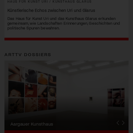
HAUS FÜR KUNST URI / KUNSTHAUS GLARUS
Künstlerische Echos zwischen Uri und Glarus
Das Haus für Kunst Uri und das Kunsthaus Glarus erkunden
gemeinsam, wie Landschaften Erinnerungen, Geschichten und
politische Spuren bewahren.
ARTTV DOSSIERS
Erna Schillig - Wiederentdeckung einer
Künstlerin
Aargauer Kunsthaus
Gewerbemuseum Winterthur
Liste Art Fair Basel
Bündner Kunstmuseum
Künstler:innen Portraits
Junge Schweizer Kunst
Vögele Kultur Zentrum
Nidwaldner Museum
Haus für Kunst Uri