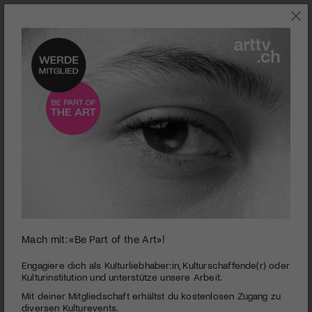
SZENE
Mach mit: «Be Part of the Art»!
Am SMAFF 2026 zu sehen: Andrew Norman Wilsons
Engagiere dich als Kulturliebhaber:in, Kulturschaffende(r) oder
«Silvesterchlausen», eine filmische Verdichtung traditioneller
Kulturinstitution und unterstütze unsere Arbeit.
Neujahrsrituale im Appenzell
Mit deiner Mitgliedschaft erhältst du kostenlosen Zugang zu
Avantgarde-Kino und Videokunst im Engadin
diversen Kulturevents.