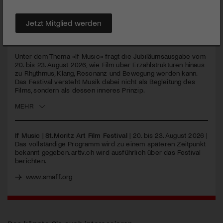
PUBLIZIERT AM 3. JUNI 2026
Jetzt Mitglied werden
Das St. Moritz Art Film Festival feiert seine fünfte Ausgabe
und widmet sich dem Film als Rhythmus, Resonanz und
Bewegung.
Unter dem Thema «If Music» fragt die Jubiläumsausgabe vom
20. bis 23. August 2026, wie Film über Erzählstrukturen hinaus
zu Rhythmus, Klang, Resonanz und Bewegung werden kann.
Das Festival versteht Musik dabei nicht als Begleitung des
Films, sondern als dessen inneres Prinzip.
MEHR
If Music
|
St.Moritz Art Film Festival
| 20. bis 23. August 2026 |
Das vollständige Programm wird zu einem späteren Zeitpunkt
bekannt gegeben. arttv.ch wird ausführlich über das Festival
berichten.
www.smaff.org