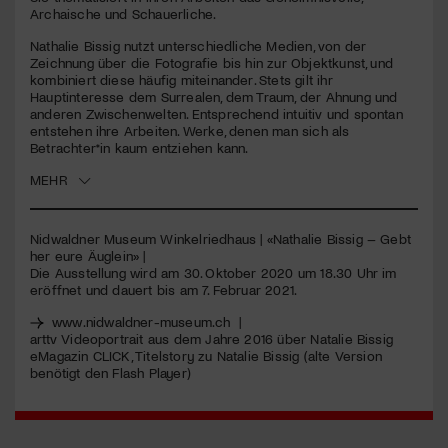
seconds
Archaische und Schauerliche.
Jetzt Mitglied werden
Nathalie Bissig nutzt unterschiedliche Medien, von der
Zeichnung über die Fotografie bis hin zur Objektkunst, und
kombiniert diese häufig miteinander. Stets gilt ihr
Hauptinteresse dem Surrealen, dem Traum, der Ahnung und
anderen Zwischenwelten. Entsprechend intuitiv und spontan
entstehen ihre Arbeiten. Werke, denen man sich als
Betrachter*in kaum entziehen kann.
MEHR
Nidwaldner Museum Winkelriedhaus | «Nathalie Bissig – Gebt
her eure Äuglein» |
Die Ausstellung wird am 30. Oktober 2020 um 18.30 Uhr im
eröffnet und dauert bis am 7. Februar 2021.
www.nidwaldner-museum.ch
|
arttv Videoportrait aus dem Jahre 2016 über Natalie Bissig
eMagazin
CLICK
, Titelstory zu Natalie Bissig
(alte Version
benötigt den Flash Player)