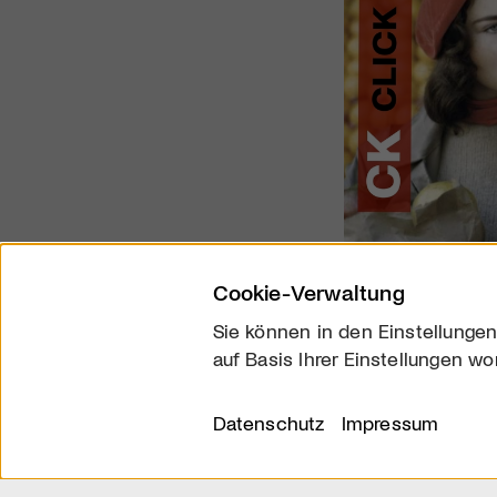
Cookie-Verwaltung
Sie können in den Einstellungen
auf Basis Ihrer Einstellungen wo
Über uns
Kontakt
Datenschutz
Impressum
© 2026 arttv.ch