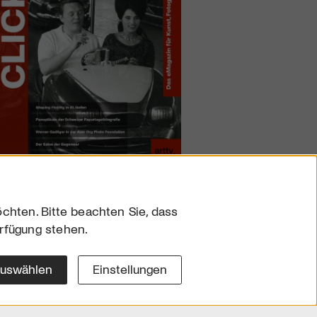
chten. Bitte beachten Sie, dass
erfügung stehen.
sum
hutz
auswählen
Einstellungen