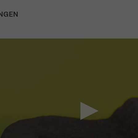
NGEN
Mach mit: «Be Part of the Art»!
Engagiere dich als Kulturliebhaber:in, Kulturschaffende(r) oder