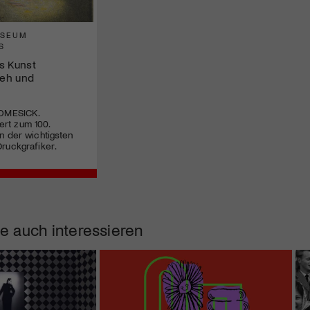
USEUM
S
s Kunst
eh und
HOMESICK.
rt zum 100.
n der wichtigsten
ruckgrafiker.
e auch interessieren