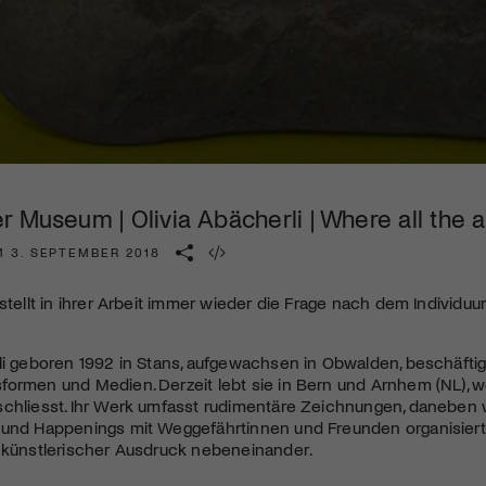
Kulturinstitution und unterstütze unsere Arbeit.
Mit deiner Mitgliedschaft erhältst du kostenlosen Zugang zu
diversen Kulturevents.
Jetzt Mitglied werden
 Museum | Olivia Abächerli | Where all the 
M 3. SEPTEMBER 2018
 stellt in ihrer Arbeit immer wieder die Frage nach dem Individ
li geboren 1992 in Stans, aufgewachsen in Obwalden, beschäftig
ormen und Medien. Derzeit lebt sie in Bern und Arnhem (NL), wo
schliesst. Ihr Werk umfasst rudimentäre Zeichnungen, daneben
und Happenings mit Weggefährtinnen und Freunden organisiert. B
r künstlerischer Ausdruck nebeneinander.