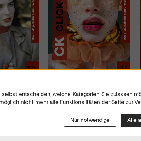
 selbst entscheiden, welche Kategorien Sie zulassen mö
möglich nicht mehr alle Funktionalitäten der Seite zur V
Downloads
Impres
Werben
Datensc
Nur notwendige
Alle 