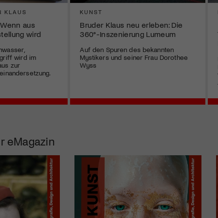
R KLAUS
KUNST
– Wenn aus
Bruder Klaus neu erleben: Die
ellung wird
360°-Inszenierung Lumeum
hwasser,
Auf den Spuren des bekannten
riff wird im
Mystikers und seiner Frau Dorothee
us zur
Wyss
einandersetzung.
r eMagazin