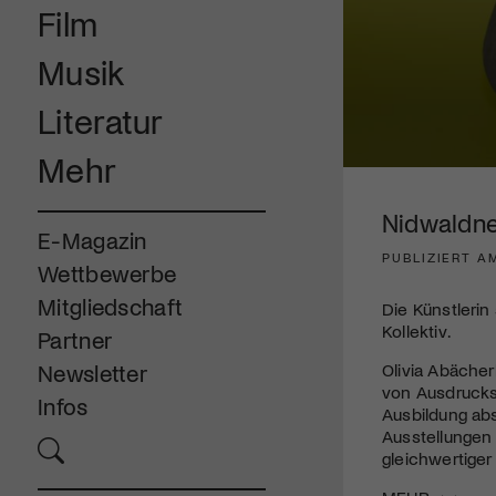
Film
Musik
Literatur
Mehr
0
seconds
of
Nidwaldner
3
E-Magazin
minutes,
PUBLIZIERT A
18
Wettbewerbe
seconds
Volume
90%
Mitgliedschaft
Die Künstlerin
Kollektiv.
Partner
Olivia Abächer
Newsletter
von Ausdrucksf
Infos
Ausbildung ab
Ausstellungen 
gleichwertige