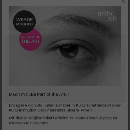
AUSSTELLUNGEN
Mach mit: «Be Part of the Art»!
0
seconds
Nidwaldner Museum | Salzmagazin | Luft Seil Bahn
Engagiere dich als Kulturliebhaber:in, Kulturschaffende(r) oder
of
Kulturinstitution und unterstütze unsere Arbeit.
Glück — Eine Ausstellungstrilogie in Flims, Stans und
3
Zürich
Mit deiner Mitgliedschaft erhältst du kostenlosen Zugang zu
minutes,
45
diversen Kulturevents.