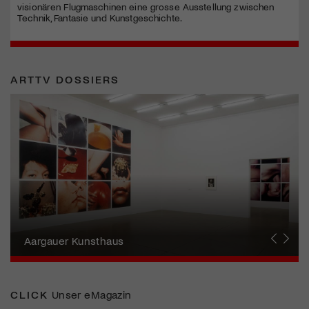
visionären Flugmaschinen eine grosse Ausstellung zwischen
Technik, Fantasie und Kunstgeschichte.
ARTTV DOSSIERS
Erna Schillig - Wiederentdeckung einer
Künstlerin
Aargauer Kunsthaus
Gewerbemuseum Winterthur
Liste Art Fair Basel
Bündner Kunstmuseum
Künstler:innen Portraits
Junge Schweizer Kunst
Vögele Kultur Zentrum
Nidwaldner Museum
Haus für Kunst Uri
CLICK
Unser eMagazin