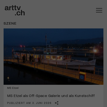
SZENE
Mach mit: «Be Part of the Art»!
MS Etzel
Engagiere dich als Kulturliebhaber:in, Kulturschaffende(r) oder
Kulturinstitution und unterstütze unsere Arbeit.
MS Etzel als Off-Space Galerie und als Kunstschiff
Mit deiner Mitgliedschaft erhältst du kostenlosen Zugang zu
PUBLIZIERT AM 3. JUNI 2026
diversen Kulturevents.