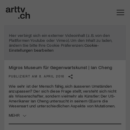
Hier verbirgt sich ein externer Videoinhalt (z. B. von den
Plattformen Youtube oder Vimeo). Um den Inhalt zu laden,
ändern Sie bitte Ihre Cookie Präferenzen:
Cookie-
Einstellungen bearbeiten
Migros Museum für Gegenwartskunst | Ian Cheng
PUBLIZIERT AM 8. APRIL 2016
Wie sehr ist der Mensch fähig, sich äusseren Umständen
anzupassen? Der sich diese Frage stellt, versteht sich nicht
als Wissenschafter, sondern vielmehr als Künstler: Der US-
Mach mit: «Be Part of the Art»!
Amerikaner Ian Cheng untersucht in seinem Œu­v­re die
Wesensart und unterschiedlichen Aspekte von Mutationen.
Engagiere dich als Kulturliebhaber:in, Kulturschaffende(r) oder
MEHR
Kulturinstitution und unterstütze unsere Arbeit.
Mit deiner Mitgliedschaft erhältst du kostenlosen Zugang zu
diversen Kulturevents.