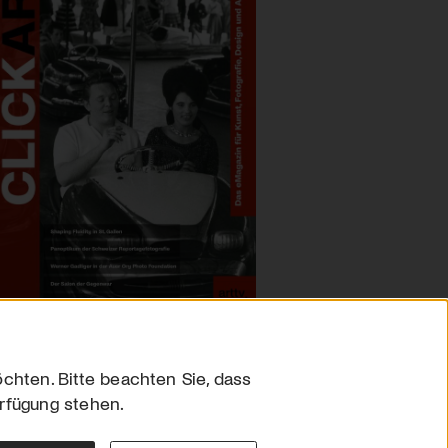
chten. Bitte beachten Sie, dass
erfügung stehen.
sum
hutz