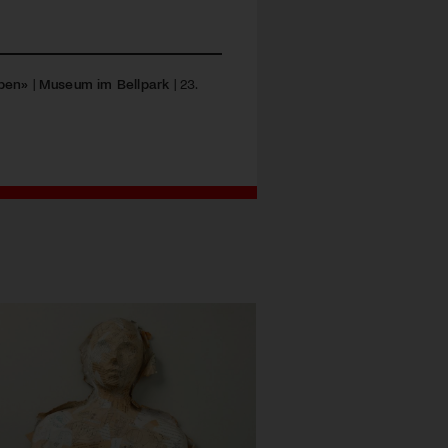
eben»
|
Museum im Bellpark
| 23.