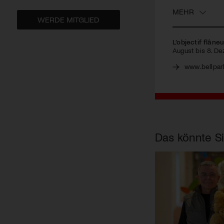
MEHR
WERDE MITGLIED
L’objectif flân
August bis 8. D
www.bellpar
Das könnte Si