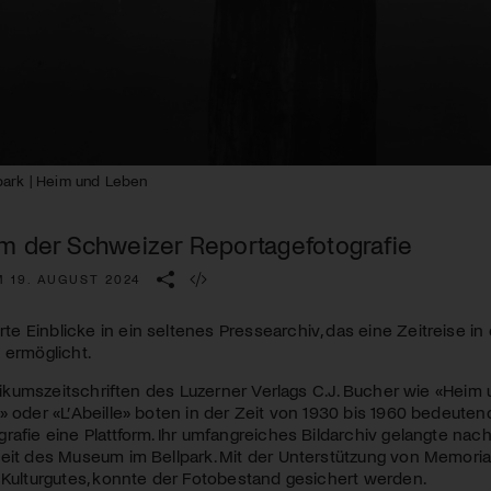
Kulturinstitution und unterstütze unsere Arbeit.
Mit deiner Mitgliedschaft erhältst du kostenlosen Zugang zu
diversen Kulturevents.
Jetzt Mitglied werden
ark | Heim und Leben
m der Schweizer Reportagefotografie
M 19. AUGUST 2024
 Einblicke in ein seltenes Pressearchiv, das eine Zeitreise in 
 ermöglicht.
ublikumszeitschriften des Luzerner Verlags C.J. Bucher wie «Heim
» oder «L’Abeille» boten in der Zeit von 1930 bis 1960 bedeute
rafie eine Plattform. Ihr umfangreiches Bildarchiv gelangte nac
eit des Museum im Bellpark. Mit der Unterstützung von Memoria
 Kulturgutes, konnte der Fotobestand gesichert werden.