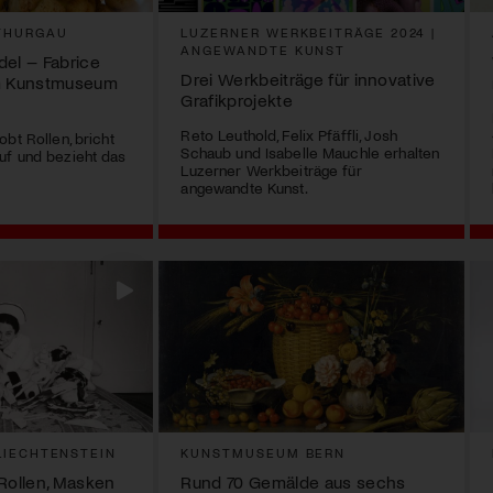
THURGAU
LUZERNER WERKBEITRÄGE 2024 |
ANGEWANDTE KUNST
del – Fabrice
Drei Werkbeiträge für innovative
im Kunstmuseum
Grafikprojekte
Reto Leuthold, Felix Pfäffli, Josh
bt Rollen, bricht
Schaub und Isabelle Mauchle erhalten
uf und bezieht das
Luzerner Werkbeiträge für
angewandte Kunst.
IECHTENSTEIN
KUNSTMUSEUM BERN
 Rollen, Masken
Rund 70 Gemälde aus sechs