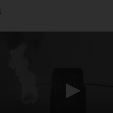
E
Mach mit: «Be Part of the Art»!
Engagiere dich als Kulturliebhaber:in, Kulturschaffende(r) oder