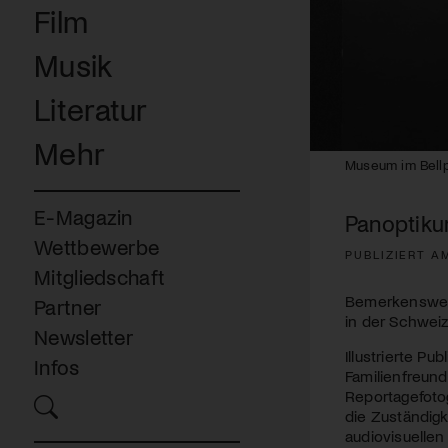
Film
Musik
Literatur
Mehr
0
Museum im Bellp
seconds
of
3
E-Magazin
Panoptiku
minutes,
47
Wettbewerbe
seconds
Volume
PUBLIZIERT A
90%
Mitgliedschaft
Bemerkenswerte
Partner
in der Schweiz
Newsletter
Illustrierte P
Infos
Familienfreund
Reportagefotog
die Zuständigk
audiovisuellen