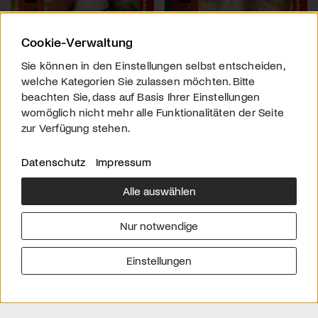
Cookie-Verwaltung
Sie können in den Einstellungen selbst entscheiden,
welche Kategorien Sie zulassen möchten. Bitte
beachten Sie, dass auf Basis Ihrer Einstellungen
womöglich nicht mehr alle Funktionalitäten der Seite
zur Verfügung stehen.
Datenschutz
Impressum
Alle auswählen
Über uns
Downloads
Impressum
Nur notwendige
Kontakt
Werben
Datenschutz
Einstellungen
© 2026 arttv.ch