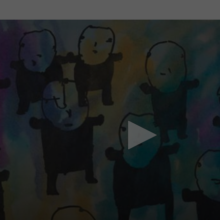
Mach mit: «Be Part of the Art»!
Engagiere dich als Kulturliebhaber:in, Kulturschaffende(r) oder