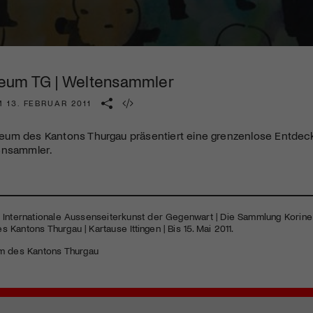
Kulturinstitution und unterstütze unsere Arbeit.
Mit deiner Mitgliedschaft erhältst du kostenlosen Zugang zu
diversen Kulturevents.
eum TG | Weltensammler
Jetzt Mitglied werden
 13. FEBRUAR 2011
um des Kantons Thurgau präsentiert eine grenzenlose Entdec
ensammler.
 Internationale Aussenseiterkunst der Gegenwart | Die Sammlung Korin
Kantons Thurgau | Kartause Ittingen | Bis 15. Mai 2011.
 des Kantons Thurgau