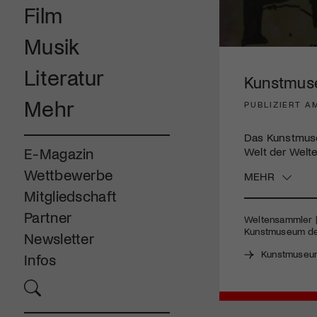
Film
Musik
0
seconds
Literatur
of
Kunstmus
2
minutes,
Mehr
PUBLIZIERT AM
51
seconds
Volume
90%
Das Kunstmuse
Welt der Welt
E-Magazin
Wettbewerbe
MEHR
Mitgliedschaft
Partner
Weltensammler |
Kunstmuseum des 
Newsletter
Kunstmuseum
Infos