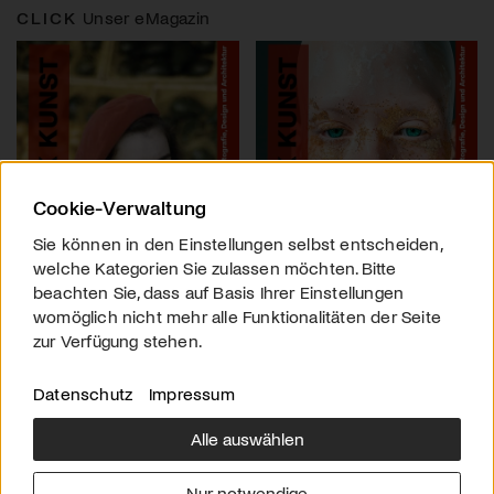
CLICK
Unser eMagazin
Cookie-Verwaltung
Sie können in den Einstellungen selbst entscheiden,
welche Kategorien Sie zulassen möchten. Bitte
beachten Sie, dass auf Basis Ihrer Einstellungen
womöglich nicht mehr alle Funktionalitäten der Seite
zur Verfügung stehen.
Datenschutz
Impressum
Alle auswählen
Über uns
Downloads
Impressum
Nur notwendige
Kontakt
Werben
Datenschutz