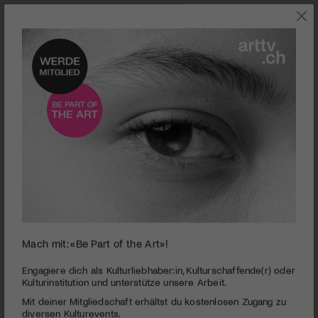
AUSSTELLUNGEN
Mach mit: «Be Part of the Art»!
0
seconds
Kunstmuseum St.Gallen | Caro Niederer «Good Life
Engagiere dich als Kulturliebhaber:in, Kulturschaffende(r) oder
of
Kulturinstitution und unterstütze unsere Arbeit.
Ceramics»
2
Mit deiner Mitgliedschaft erhältst du kostenlosen Zugang zu
minutes,
PUBLIZIERT AM 13. SEPTEMBER 2018
27
diversen Kulturevents.