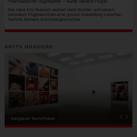
Phantastische Flugobjekte – Kunst verleiht Flügel
Das Hans Erni Museum widmet Hans Küchler und seinen
visionären Flugmaschinen eine grosse Ausstellung zwischen
Technik, Fantasie und Kunstgeschichte.
ARTTV DOSSIERS
Erna Schillig - Wiederentdeckung einer
Künstlerin
Aargauer Kunsthaus
Gewerbemuseum Winterthur
Liste Art Fair Basel
Bündner Kunstmuseum
Künstler:innen Portraits
Junge Schweizer Kunst
Vögele Kultur Zentrum
Nidwaldner Museum
Haus für Kunst Uri