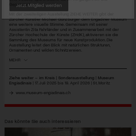
seconds
Gegenwart
Jetzt Mitglied werden
Mit der zweiteiligen Ausstellung
ZIEHE
WEITER
gibt der
Zürcher Künstler Michael Günzburger dem Engadiner Museum
eine weitere visuelle Stimme. Gemeinsam mit seiner
Assistentin Zita Fahrländer und in Zusammenarbeit mit der
Zürcher Hochschule der Künste (ZHdK), aktivieren sie die
Sammlung des Museums für neue Kunstproduktion. Die
Ausstellung leitet den Blick mit natürlichen Strukturen,
Ornamenten und wilden Schnitzereien.
MEHR
Ziehe weiter – im Kreis | Sonderausstellung
|
Museum
Engiadinais
| 17. Juli 2025 bis 19. April 2026 | St. Moritz
www.museum-engiadinais.ch
Das könnte Sie auch interessieren