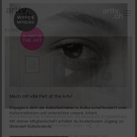
KUNST
Mach mit: «Be Part of the Art»!
0
seconds
Künstlerische Interventionen im Museum Engiadinais
Engagiere dich als Kulturliebhaber:in, Kulturschaffende(r) oder
of
Kulturinstitution und unterstütze unsere Arbeit.
5
PUBLIZIERT AM 22. SEPTEMBER 2025
Mit deiner Mitgliedschaft erhältst du kostenlosen Zugang zu
minutes,
25
diversen Kulturevents.
Eine visuelle Spurensuche durch Vergangenheit und