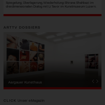
Spiegelung, Überlagerung, Wiederholung: Shirana Shahbazi im
dreidimensionalen Dialog mit Li Tavor im Kunstmuseum Luzern.
ARTTV DOSSIERS
Erna Schillig - Wiederentdeckung einer
Künstlerin
Aargauer Kunsthaus
Gewerbemuseum Winterthur
Liste Art Fair Basel
Bündner Kunstmuseum
Künstler:innen Portraits
Junge Schweizer Kunst
Vögele Kultur Zentrum
Nidwaldner Museum
Haus für Kunst Uri
CLICK
Unser eMagazin