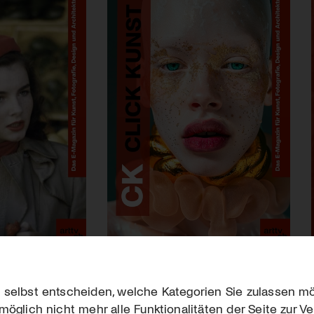
 selbst entscheiden, welche Kategorien Sie zulassen mö
möglich nicht mehr alle Funktionalitäten der Seite zur V
Downloads
Impres