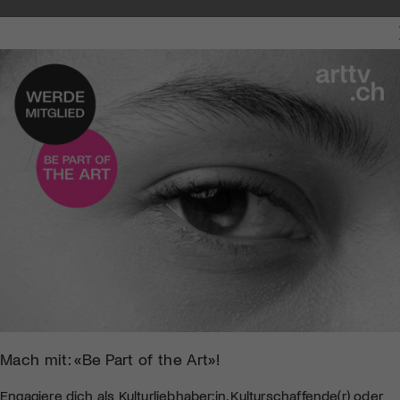
Mach mit: «Be Part of the Art»!
Engagiere dich als Kulturliebhaber:in, Kulturschaffende(r) oder