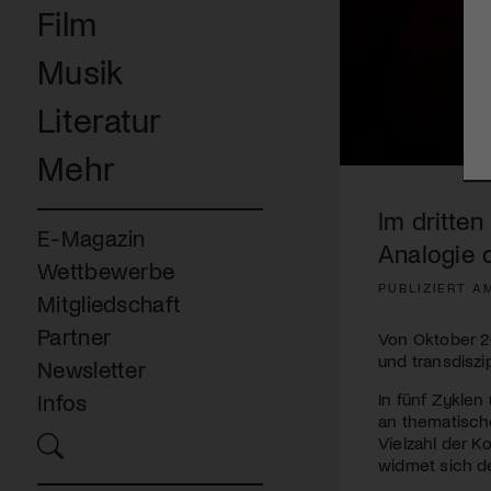
Film
Musik
Literatur
Mehr
0
seconds
of
Im dritten
3
E-Magazin
minutes,
Analogie 
30
Wettbewerbe
seconds
Volume
PUBLIZIERT A
90%
Mitgliedschaft
Partner
Von Oktober 20
und transdiszi
Newsletter
In fünf Zyklen
Infos
an thematisch
Vielzahl der K
widmet sich d