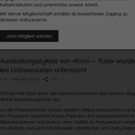
Kulturinstitution und unterstütze unsere Arbeit.
Mit deiner Mitgliedschaft erhältst du kostenlosen Zugang zu
diversen Kulturevents.
Jetzt Mitglied werden
 Ausstellungszyklus von «form – fluid» wurd
des Unbewussten untersucht
M 16. JANUAR 2023
22 bis Mai 2023 setzt das Kurator:innenteam des Vereins «Bagn
plinäre Ausstellungsserie um.
 um die Themenblöcke Körper, Spielen, Selbst, Gesundheit und Wi
em Programm zwischen Kunst, Popkultur und wissenschaftlicher 
ollaborateur:innen soll ebenso eine Vielfalt an Perspektiven erle
em «Selbst» und wird von Manuela Luterbacher und Dany Peterma