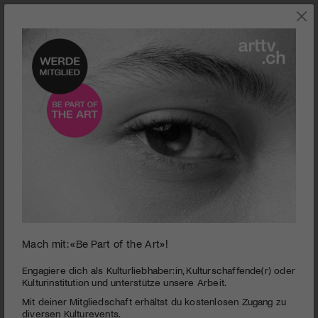
0
Mach mit: «Be Part of the Art»!
seconds
IG Halle | OUT OF THE BLUE
of
3
PUBLIZIERT AM 21. MAI 2017
Engagiere dich als Kulturliebhaber:in, Kulturschaffende(r) oder
minutes,
Kulturinstitution und unterstütze unsere Arbeit.
45
Der Verein IG Halle feiert mit dieser Ausstellung sein 25-
Mit deiner Mitgliedschaft erhältst du kostenlosen Zugang zu
seconds
jähriges Jubliäum. «Out of the Blue» lässt ambivalente
diversen Kulturevents.
Deutungen zu.