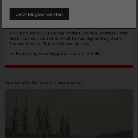
MEHR
Jetzt Mitglied werden
21. Mai – 30. Juli 2017 | Im Kunst(Zeug)Haus Rapperswil-Jona |
Mit Georg Aerni, Edy Brunner, Andrea Corciulo, Andreas Hofer,
Naomi Leshem, Werner Schmidt, Roman Signer, Gary Stern,
Thomas Stricker, Stefan Vollenweider u.a.
Kunst(Zeug)Haus Rapperwil-Jona
|
IG Halle
Das könnte Sie auch interessieren